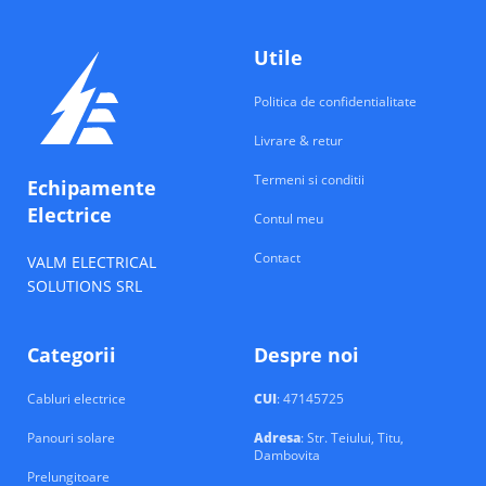
Utile
Politica de confidentialitate
Livrare & retur
Termeni si conditii
Echipamente
Electrice
Contul meu
Contact
VALM ELECTRICAL
SOLUTIONS SRL
Categorii
Despre noi
Cabluri electrice
CUI
: 47145725
Panouri solare
Adresa
: Str. Teiului, Titu,
Dambovita
Prelungitoare