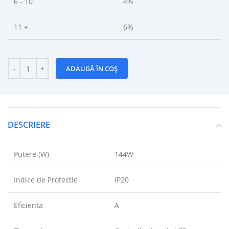
6 - 10
4%
11 +
6%
ADAUGĂ ÎN COȘ
DESCRIERE
Putere (W)
144W
Indice de Protectie
IP20
Eficienta
A