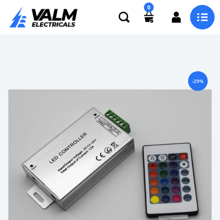
0
-29%