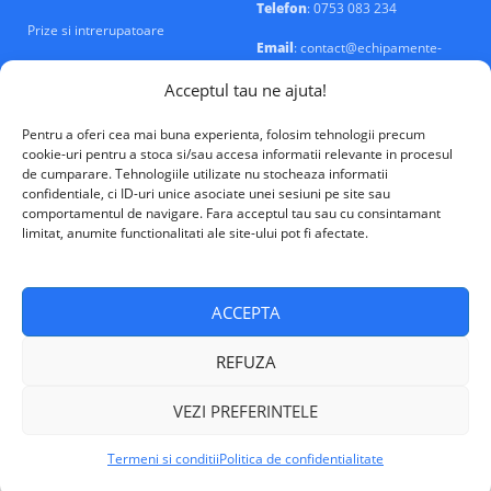
Telefon
: 0753 083 234
Prize si intrerupatoare
Email
: contact@echipamente-
electrice.ro
Sigurante si tablouri
Acceptul tau ne ajuta!
Pentru a oferi cea mai buna experienta, folosim tehnologii precum
cookie-uri pentru a stoca si/sau accesa informatii relevante in procesul
de cumparare. Tehnologiile utilizate nu stocheaza informatii
confidentiale, ci ID-uri unice asociate unei sesiuni pe site sau
VALM Electrical Solutions © 2026
comportamentul de navigare. Fara acceptul tau sau cu consintamant
limitat, anumite functionalitati ale site-ului pot fi afectate.
ACCEPTA
REFUZA
VEZI PREFERINTELE
Termeni si conditii
Politica de confidentialitate