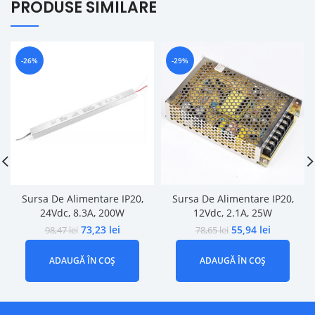
PRODUSE SIMILARE
-26%
-29%
Sursa De Alimentare IP20,
Sursa De Alimentare IP20,
24Vdc, 8.3A, 200W
12Vdc, 2.1A, 25W
73,23
lei
55,94
lei
98,47
lei
78,65
lei
ADAUGĂ ÎN COȘ
ADAUGĂ ÎN COȘ