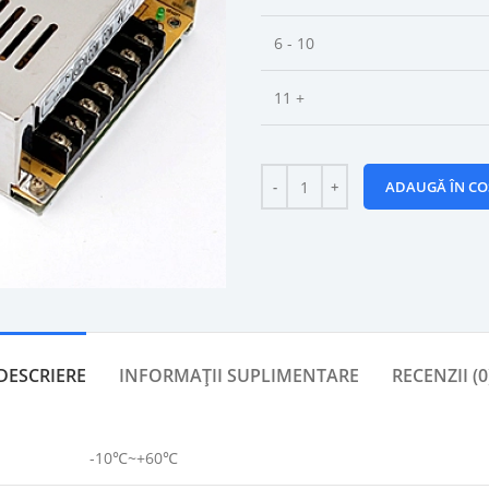
6 - 10
11 +
ADAUGĂ ÎN CO
DESCRIERE
INFORMAȚII SUPLIMENTARE
RECENZII (0
-10℃~+60℃