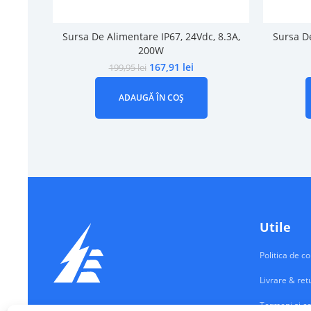
Sursa De Alimentare IP67, 24Vdc, 8.3A,
Sursa De
200W
167,91
lei
199,95
lei
ADAUGĂ ÎN COȘ
Utile
Politica de co
Livrare & ret
Termeni si co
Echipamente Electrice