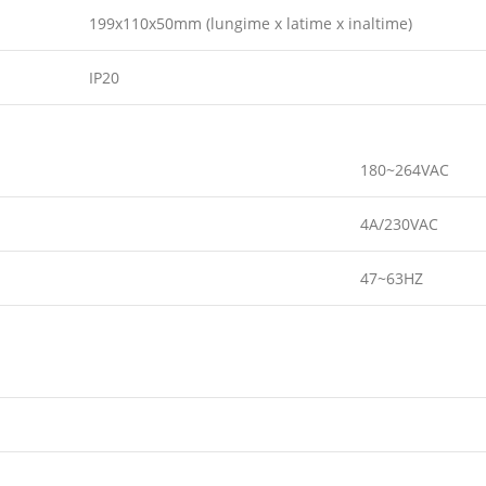
199x110x50mm (lungime x latime x inaltime)
IP20
180~264VAC
4A/230VAC
47~63HZ