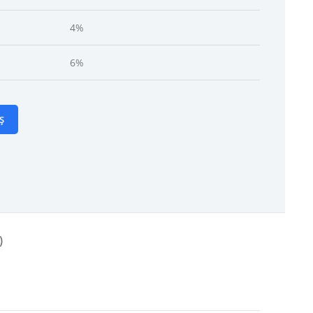
4%
6%
Ș
)