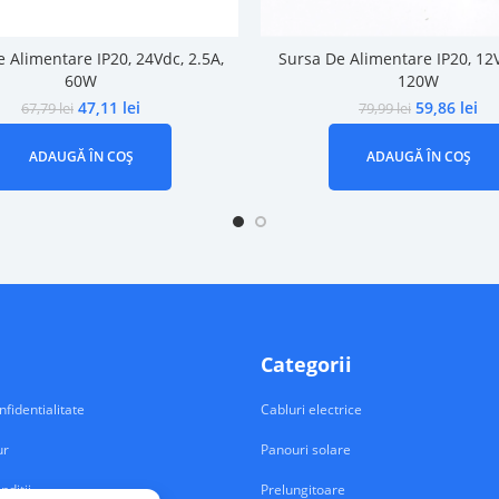
 Alimentare IP20, 24Vdc, 2.5A,
Sursa De Alimentare IP20, 12V
60W
120W
47,11
lei
59,86
lei
67,79
lei
79,99
lei
ADAUGĂ ÎN COȘ
ADAUGĂ ÎN COȘ
Categorii
nfidentialitate
Cabluri electrice
ur
Panouri solare
nditii
Prelungitoare