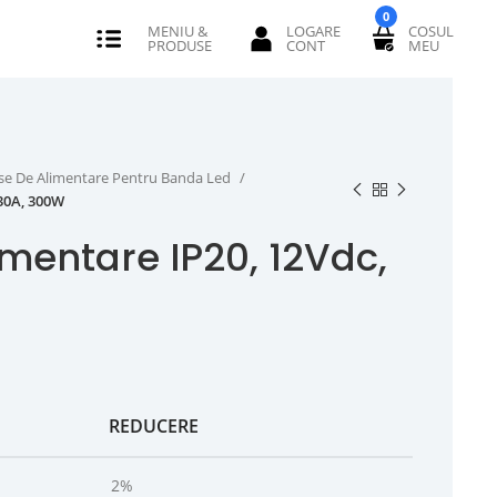
0
se De Alimentare Pentru Banda Led
 30A, 300W
imentare IP20, 12Vdc,
REDUCERE
2%