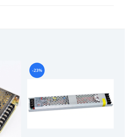
-23%
-29%