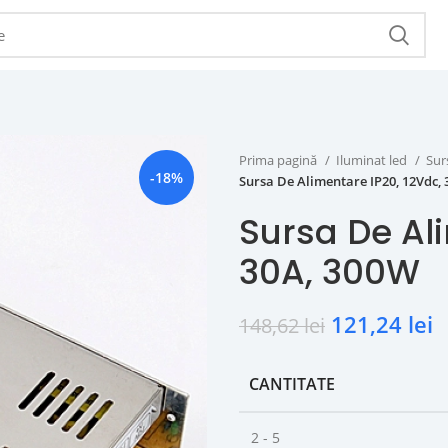
Prima pagină
Iluminat led
Sur
-18%
Sursa De Alimentare IP20, 12Vdc,
Sursa De Al
30A, 300W
121,24
lei
148,62
lei
CANTITATE
2 - 5