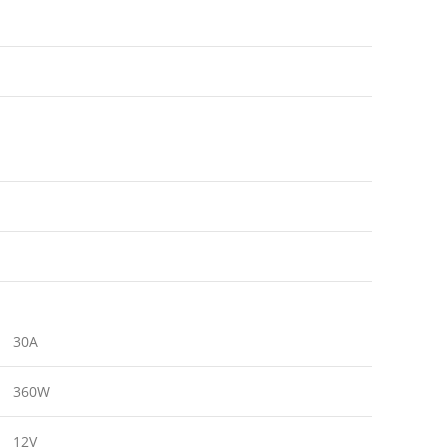
30A
360W
12V