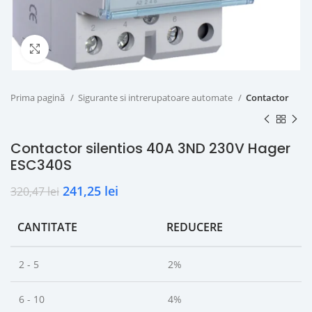
Click to enlarge
Prima pagină
Sigurante si intrerupatoare automate
Contactor
Contactor silentios 40A 3ND 230V Hager
ESC340S
241,25
lei
320,47
lei
CANTITATE
REDUCERE
2 - 5
2%
6 - 10
4%