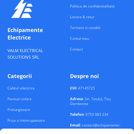
Politica de confidentialitate
Livrare & retur
Termeni si conditii
Echipamente
Electrice
Contul meu
Contact
VALM ELECTRICAL
SOLUTIONS SRL
Categorii
Despre noi
Cabluri electrice
CUI
: 47145725
Panouri solare
Adresa
: Str. Teiului, Titu,
Dambovita
Prelungitoare
Telefon
: 0753 083 234
Prize si intrerupatoare
Email
: contact@echipamente-
electrice.ro
Sigurante si tablouri