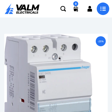
0
-25%