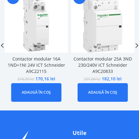
Contactor modular 16A
Contactor modular 25A 3ND
1ND+1NI 24V iCT Schneider
230/240V iCT Schneider
A9C22115
A9C20833
170,16
lei
182,10
lei
216,30
lei
291,04
lei
ADAUGĂ ÎN COȘ
ADAUGĂ ÎN COȘ
Utile