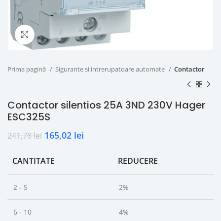
Click to enlarge
Prima pagină
Sigurante si intrerupatoare automate
Contactor
Contactor silentios 25A 3ND 230V Hager
ESC325S
165,02
lei
241,78
lei
CANTITATE
REDUCERE
2 - 5
2%
6 - 10
4%