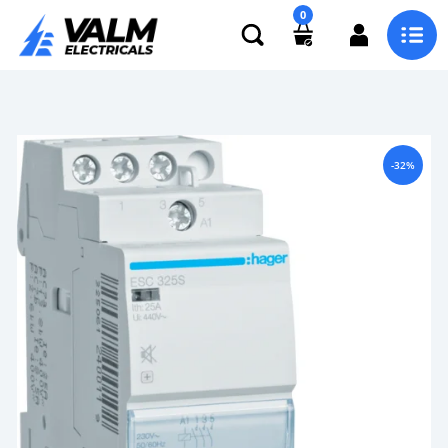
0
-32%