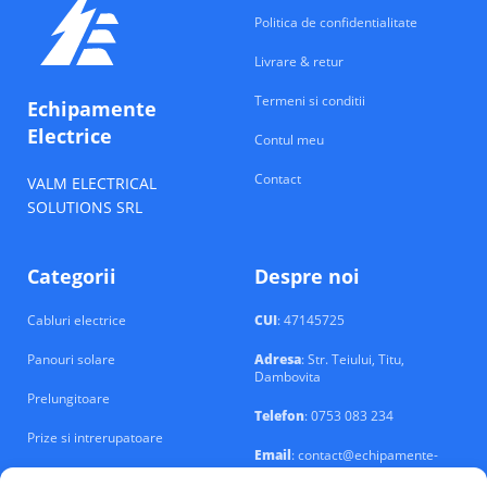
Politica de confidentialitate
Livrare & retur
Termeni si conditii
Echipamente
Electrice
Contul meu
Contact
VALM ELECTRICAL
SOLUTIONS SRL
Categorii
Despre noi
Cabluri electrice
CUI
: 47145725
Panouri solare
Adresa
: Str. Teiului, Titu,
Dambovita
Prelungitoare
Telefon
: 0753 083 234
Prize si intrerupatoare
Email
: contact@echipamente-
electrice.ro
Sigurante si tablouri