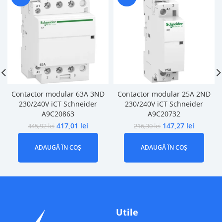
Contactor modular 63A 3ND
Contactor modular 25A 2ND
230/240V iCT Schneider
230/240V iCT Schneider
A9C20863
A9C20732
417,01
lei
147,27
lei
445,92
lei
216,30
lei
ADAUGĂ ÎN COȘ
ADAUGĂ ÎN COȘ
Utile