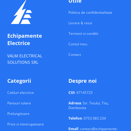
Utile
Politica de confidentialitate
Livrare & retur
Termeni si conditii
Echipamente
Electrice
Contul meu
Contact
VALM ELECTRICAL
SOLUTIONS SRL
Categorii
Despre noi
Cabluri electrice
CUI
: 47145725
Panouri solare
Adresa
: Str. Teiului, Titu,
Dambovita
Prelungitoare
Telefon
: 0753 083 234
Prize si intrerupatoare
Email
: contact@echipamente-