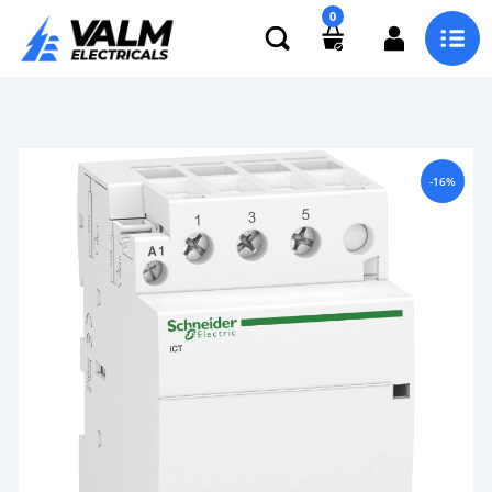
0
-16%