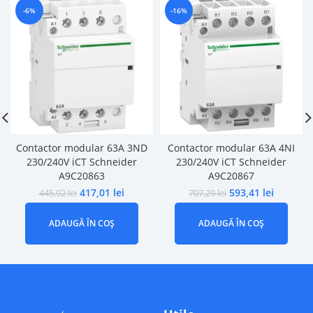
-6%
-16%
Contactor modular 63A 3ND
Contactor modular 63A 4NI
230/240V iCT Schneider
230/240V iCT Schneider
A9C20863
A9C20867
417,01
lei
593,41
lei
445,92
lei
707,29
lei
ADAUGĂ ÎN COȘ
ADAUGĂ ÎN COȘ