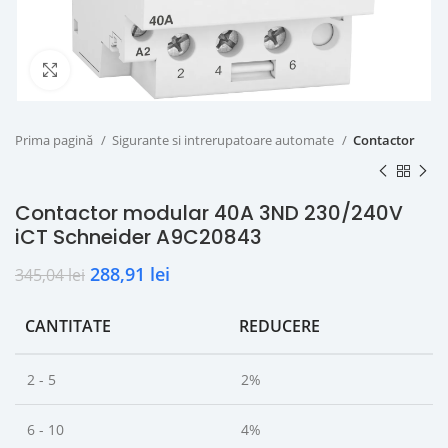
Click to enlarge
Prima pagină
Sigurante si intrerupatoare automate
Contactor
Contactor modular 40A 3ND 230/240V
iCT Schneider A9C20843
288,91
lei
345,04
lei
CANTITATE
REDUCERE
2 - 5
2%
6 - 10
4%