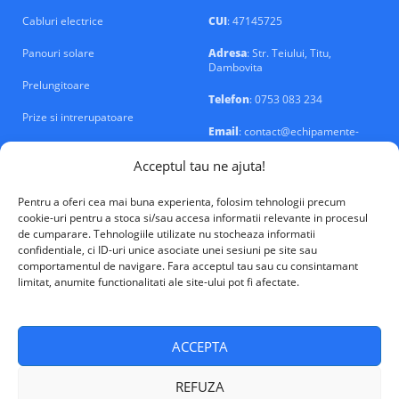
Cabluri electrice
CUI
: 47145725
Panouri solare
Adresa
: Str. Teiului, Titu,
Dambovita
Prelungitoare
Telefon
: 0753 083 234
Prize si intrerupatoare
Email
: contact@echipamente-
electrice.ro
Sigurante si tablouri
Acceptul tau ne ajuta!
Pentru a oferi cea mai buna experienta, folosim tehnologii precum
cookie-uri pentru a stoca si/sau accesa informatii relevante in procesul
de cumparare. Tehnologiile utilizate nu stocheaza informatii
confidentiale, ci ID-uri unice asociate unei sesiuni pe site sau
VALM Electrical Solutions © 2026
comportamentul de navigare. Fara acceptul tau sau cu consintamant
limitat, anumite functionalitati ale site-ului pot fi afectate.
ACCEPTA
REFUZA