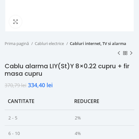
Click to enlarge
Prima pagină
Cabluri electrice
Cabluri internet, TV si alarma
Cablu alarma LIY(St)Y 8×0.22 cupru + fir
masa cupru
334,40
lei
370,79
lei
CANTITATE
REDUCERE
2 - 5
2%
6 - 10
4%