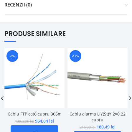
RECENZII (0)
PRODUSE SIMILARE
-9%
-17%
Cablu FTP cat6 cupru 305m
Cablu alarma LIY(St)Y 2×0.22
cupru
964,04
lei
1.063,39
lei
180,49
lei
216,88
lei