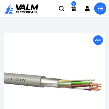
0
-10%