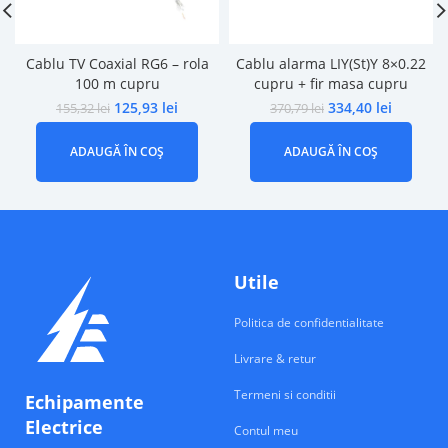
Cablu TV Coaxial RG6 – rola
Cablu alarma LIY(St)Y 8×0.22
100 m cupru
cupru + fir masa cupru
125,93
lei
334,40
lei
155,32
lei
370,79
lei
ADAUGĂ ÎN COȘ
ADAUGĂ ÎN COȘ
Utile
Politica de confidentialitate
Livrare & retur
Termeni si conditii
Echipamente
Electrice
Contul meu