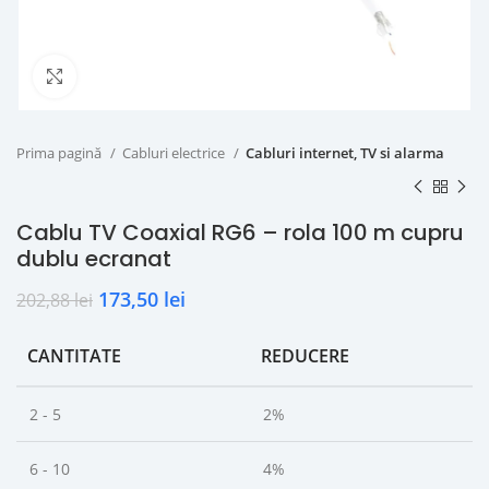
Click to enlarge
Prima pagină
Cabluri electrice
Cabluri internet, TV si alarma
Cablu TV Coaxial RG6 – rola 100 m cupru
dublu ecranat
173,50
lei
202,88
lei
CANTITATE
REDUCERE
2 - 5
2%
6 - 10
4%