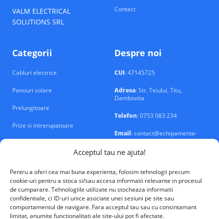
Contact
VALM ELECTRICAL
SOLUTIONS SRL
Categorii
Despre noi
Cabluri electrice
CUI
: 47145725
Panouri solare
Adresa
: Str. Teiului, Titu,
Dambovita
Prelungitoare
Telefon
: 0753 083 234
Prize si intrerupatoare
Email
: contact@echipamente-
electrice.ro
Sigurante si tablouri
Acceptul tau ne ajuta!
Pentru a oferi cea mai buna experienta, folosim tehnologii precum
cookie-uri pentru a stoca si/sau accesa informatii relevante in procesul
de cumparare. Tehnologiile utilizate nu stocheaza informatii
confidentiale, ci ID-uri unice asociate unei sesiuni pe site sau
VALM Electrical Solutions © 2026
comportamentul de navigare. Fara acceptul tau sau cu consintamant
limitat, anumite functionalitati ale site-ului pot fi afectate.