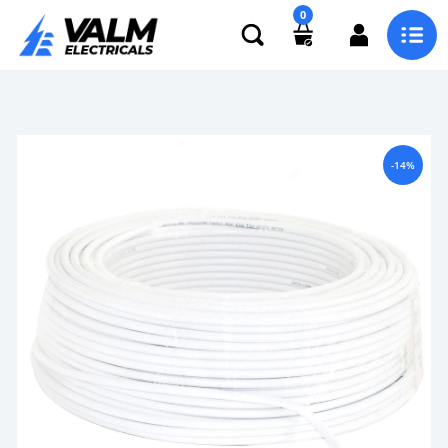
0
-14%