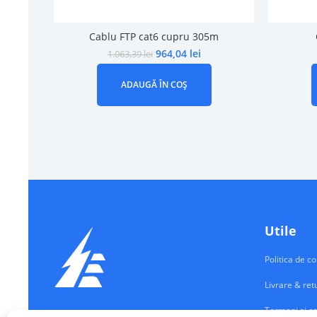
Cablu FTP cat6 cupru 305m
964,04
lei
1.063,39
lei
ADAUGĂ ÎN COȘ
Utile
Politica de co
Livrare & ret
Termeni si co
Echipamente Electrice