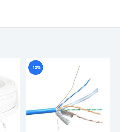
-10%
-21%