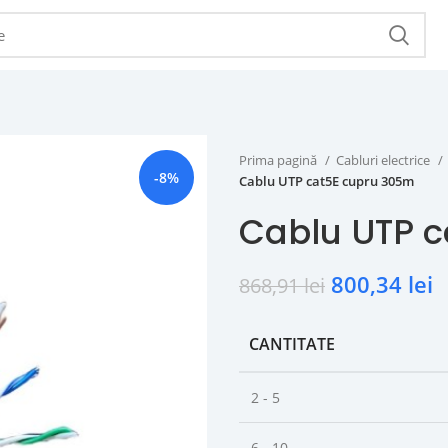
Prima pagină
Cabluri electrice
-8%
Cablu UTP cat5E cupru 305m
Cablu UTP 
800,34
lei
868,91
lei
CANTITATE
2 - 5
6 - 10