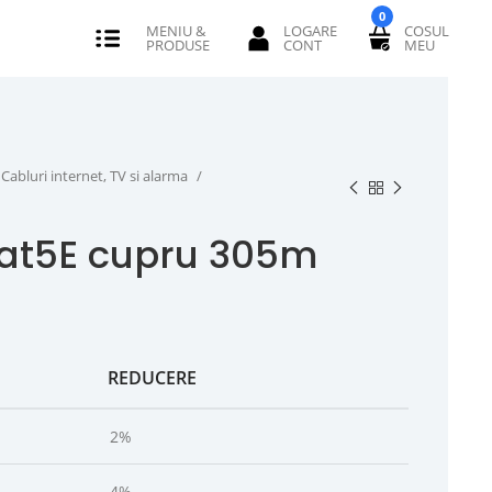
0
Cabluri internet, TV si alarma
cat5E cupru 305m
REDUCERE
2%
4%