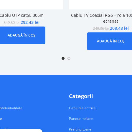
Cablu UTP cat5E 305m
Cablu TV Coaxial RG6 – rola 10
ecranat
292,43
lei
349,80
lei
208,48
lei
249,06
lei
ADAUGĂ ÎN COȘ
ADAUGĂ ÎN COȘ
Categorii
nfidentialitate
Cabluri electrice
ur
Panouri solare
nditii
Prelungitoare