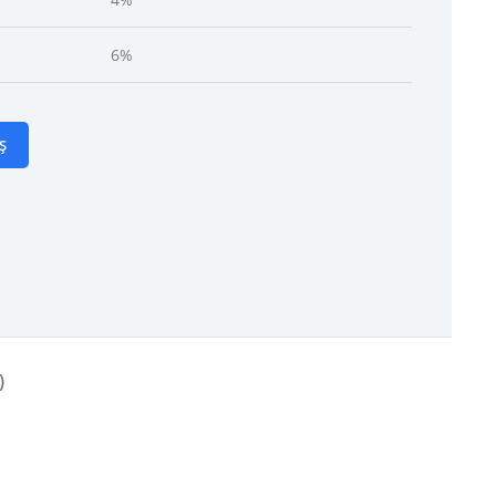
6%
Ș
)