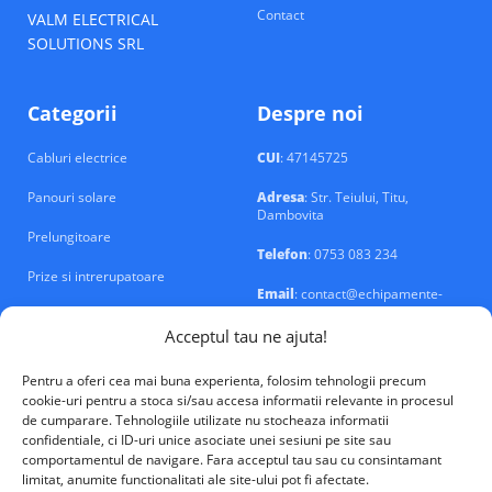
Contact
VALM ELECTRICAL
SOLUTIONS SRL
Categorii
Despre noi
Cabluri electrice
CUI
: 47145725
Panouri solare
Adresa
: Str. Teiului, Titu,
Dambovita
Prelungitoare
Telefon
: 0753 083 234
Prize si intrerupatoare
Email
: contact@echipamente-
electrice.ro
Sigurante si tablouri
Acceptul tau ne ajuta!
Pentru a oferi cea mai buna experienta, folosim tehnologii precum
cookie-uri pentru a stoca si/sau accesa informatii relevante in procesul
de cumparare. Tehnologiile utilizate nu stocheaza informatii
confidentiale, ci ID-uri unice asociate unei sesiuni pe site sau
VALM Electrical Solutions © 2026
comportamentul de navigare. Fara acceptul tau sau cu consintamant
limitat, anumite functionalitati ale site-ului pot fi afectate.