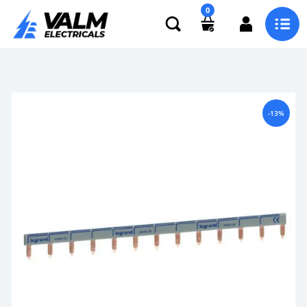
0
-13%