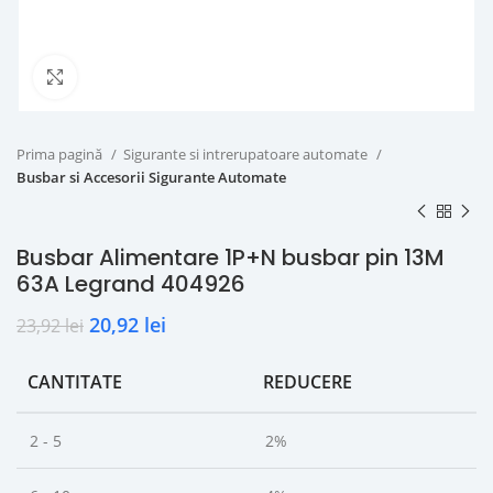
Click to enlarge
Prima pagină
Sigurante si intrerupatoare automate
Busbar si Accesorii Sigurante Automate
Busbar Alimentare 1P+N busbar pin 13M
63A Legrand 404926
20,92
lei
23,92
lei
CANTITATE
REDUCERE
2 - 5
2%