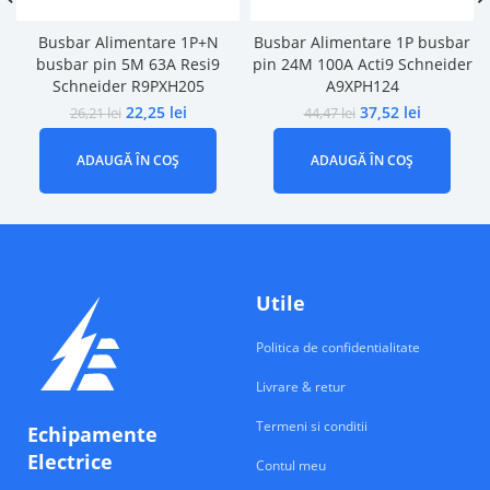
Busbar Alimentare 1P+N
Busbar Alimentare 1P busbar
busbar pin 5M 63A Resi9
pin 24M 100A Acti9 Schneider
Schneider R9PXH205
A9XPH124
22,25
lei
37,52
lei
26,21
lei
44,47
lei
ADAUGĂ ÎN COȘ
ADAUGĂ ÎN COȘ
Utile
Politica de confidentialitate
Livrare & retur
Termeni si conditii
Echipamente
Electrice
Contul meu