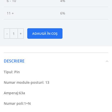
6 - 10
4%
11 +
6%
ADAUGĂ ÎN COȘ
DESCRIERE
Tipul: Pin
Numar module-posturi: 13
Amperaj:63a
Numar poli:1+N