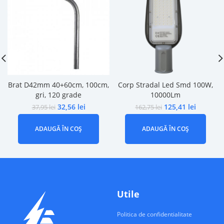
Brat D42mm 40+60cm, 100cm,
Corp Stradal Led Smd 100W,
gri, 120 grade
10000Lm
32,56
lei
125,41
lei
37,95
lei
162,75
lei
ADAUGĂ ÎN COȘ
ADAUGĂ ÎN COȘ
Utile
Politica de confidentialitate