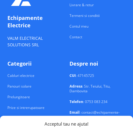
Livrare & retur
Termeni si conditii
Echipamente
Electrice
Contul meu
Contact
VALM ELECTRICAL
SOLUTIONS SRL
Categorii
Despre noi
Cabluri electrice
CUI
: 47145725
Panouri solare
Adresa
: Str. Teiului, Titu,
Dambovita
Prelungitoare
Telefon
: 0753 083 234
Prize si intrerupatoare
Email
: contact@echipamente-
electrice.ro
Sigurante si tablouri
Acceptul tau ne ajuta!