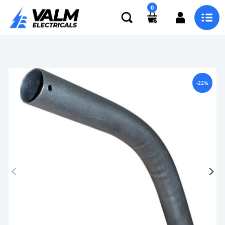
0
-22%