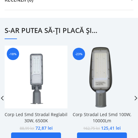
S-AR PUTEA SĂ-ȚI PLACĂ ȘI…
-18%
-23%
Corp Led Smd Stradal Reglabil
Corp Stradal Led Smd 100W,
30W, 6500K
10000Lm
72,87
lei
125,41
lei
88,99
lei
162,75
lei