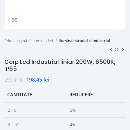
Click to enlarge
Prima pagină
Iluminat led
Iluminat stradal si industrial
Corp Led Industrial liniar 200W, 6500K,
IP65
198,45
lei
255,87
lei
CANTITATE
REDUCERE
2 - 5
2%
6 - 10
4%