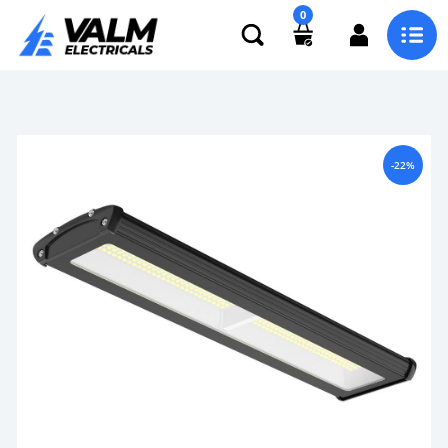
0
-22%