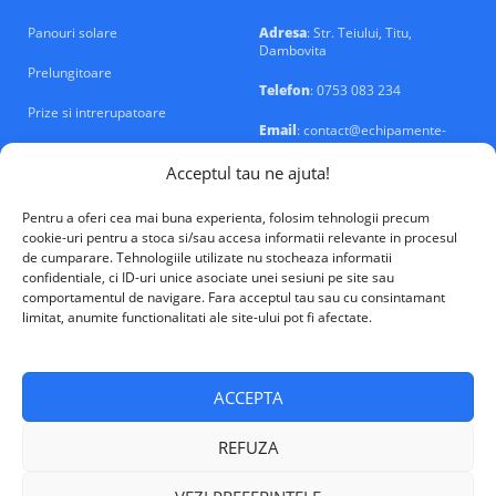
Panouri solare
Adresa
: Str. Teiului, Titu,
Dambovita
Prelungitoare
Telefon
: 0753 083 234
Prize si intrerupatoare
Email
: contact@echipamente-
electrice.ro
Sigurante si tablouri
Acceptul tau ne ajuta!
Pentru a oferi cea mai buna experienta, folosim tehnologii precum
cookie-uri pentru a stoca si/sau accesa informatii relevante in procesul
de cumparare. Tehnologiile utilizate nu stocheaza informatii
confidentiale, ci ID-uri unice asociate unei sesiuni pe site sau
VALM Electrical Solutions © 2026
comportamentul de navigare. Fara acceptul tau sau cu consintamant
limitat, anumite functionalitati ale site-ului pot fi afectate.
ACCEPTA
REFUZA