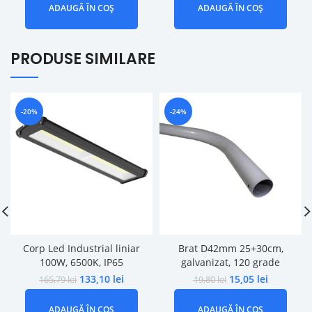
ADAUGĂ ÎN COȘ
ADAUGĂ ÎN COȘ
PRODUSE SIMILARE
-20%
-24%
Corp Led Industrial liniar
Brat D42mm 25+30cm,
100W, 6500K, IP65
galvanizat, 120 grade
133,10
lei
15,05
lei
165,79
lei
19,80
lei
ADAUGĂ ÎN COȘ
ADAUGĂ ÎN COȘ