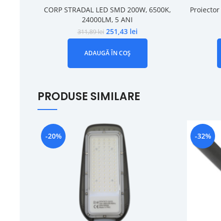
CORP STRADAL LED SMD 200W, 6500K,
Proiecto
24000LM, 5 ANI
251,43
lei
311,89
lei
ADAUGĂ ÎN COȘ
PRODUSE SIMILARE
-20%
-32%