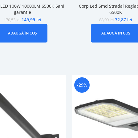
r LED 100W 10000LM 6500K 5ani
Corp Led Smd Stradal Reglab
garantie
6500K
149,99
lei
72,87
lei
170,53
lei
88,99
lei
ADAUGĂ ÎN COȘ
ADAUGĂ ÎN COȘ
-29%