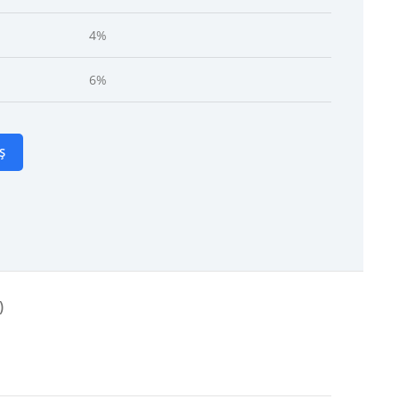
4%
6%
Ș
)