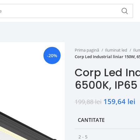
Prima pagină
Iluminat led
Ilu
-20%
Corp Led Industrial liniar 150W, 6
Corp Led Ind
6500K, IP65
159,64
lei
199,88
lei
CANTITATE
2 - 5