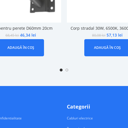
pentru perete D60mm 20cm
Corp stradal 30W, 6500K, 36
46,34
lei
57,13
lei
68,45
lei
80,08
lei
ADAUGĂ ÎN COȘ
ADAUGĂ ÎN COȘ
Categorii
nfidentialitate
Cabluri electrice