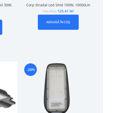
il 30W,
Corp Stradal Led Smd 100W, 10000Lm
125,41
lei
162,75
lei
ADAUGĂ ÎN COȘ
-24%
-22%