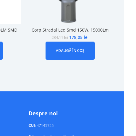
00LM SMD
Corp Stradal Led Smd 150W, 15000Lm
Corp L
178,05
lei
234,11
lei
ADAUGĂ ÎN COȘ
Despre noi
CUI
: 47145725