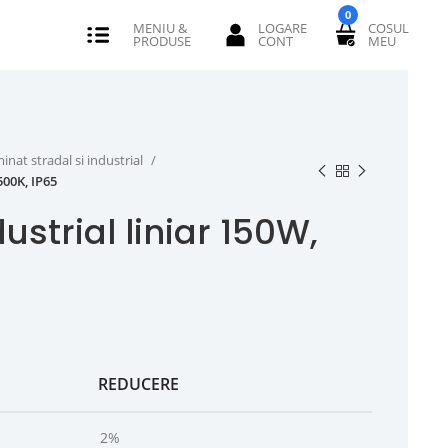
0
minat stradal si industrial
500K, IP65
ustrial liniar 150W,
REDUCERE
2%