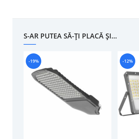
S-AR PUTEA SĂ-ȚI PLACĂ ȘI…
-19%
-12%