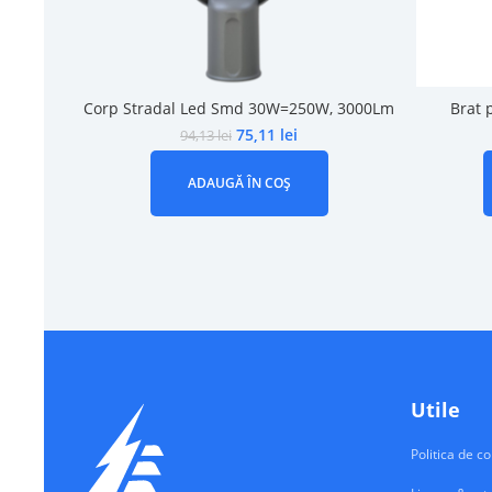
Corp Stradal Led Smd 30W=250W, 3000Lm
Brat 
75,11
lei
94,13
lei
ADAUGĂ ÎN COȘ
Utile
Politica de co