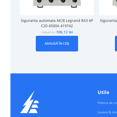
Siguranta automata MCB Legrand RX3 4P
Sigurant
C20 4500A 419742
106,12
lei
130,43
lei
ADAUGĂ ÎN COȘ
Utile
Politica de co
Livrare & ret