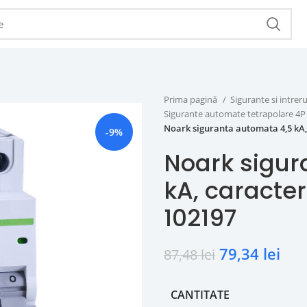
Prima pagină
Sigurante si intr
Sigurante automate tetrapolare 4
Noark siguranta automata 4,5 kA, c
-9%
Noark sigur
kA, caracteri
102197
79,34
lei
87,48
lei
CANTITATE