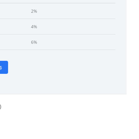
2%
4%
6%
Ș
)