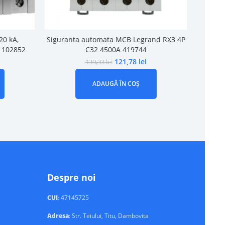
20 kA,
Siguranta automata MCB Legrand RX3 4P
Noa
i, 102852
C32 4500A 419744
caract
121,78
lei
139,33
lei
ADAUGĂ ÎN COȘ
Despre noi
CUI
: 47145725
Adresa
: Str. Teiului, Titu, Dambovita