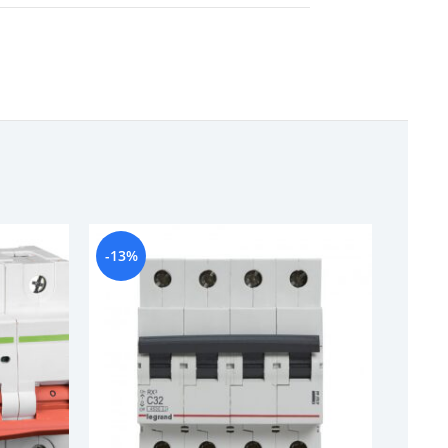
-13%
-12%