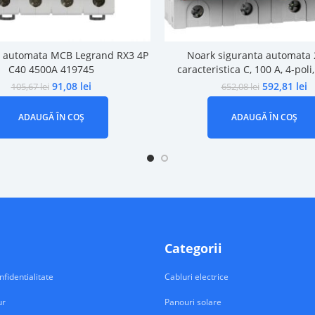
a automata MCB Legrand RX3 4P
Noark siguranta automata 
C40 4500A 419745
caracteristica C, 100 A, 4-pol
91,08
lei
592,81
lei
105,67
lei
652,08
lei
ADAUGĂ ÎN COȘ
ADAUGĂ ÎN COȘ
Categorii
nfidentialitate
Cabluri electrice
ur
Panouri solare