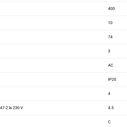
400
10
74
3
AC
IP20
4
947-2 la 230 V
4.5
C