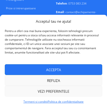
Telefon
: 0753 083 234
Prize si intrerupatoare
Email
: contact@echipamente-
electrice.ro
Sigurante si tablouri
Acceptul tau ne ajuta!
Pentru a oferi cea mai buna experienta, folosim tehnologii precum
cookie-uri pentru a stoca si/sau accesa informatii relevante in procesul
de cumparare. Tehnologiile utilizate nu stocheaza informatii
confidentiale, ci ID-uri unice asociate unei sesiuni pe site sau
VALM Electrical Solutions © 2026
comportamentul de navigare. Fara acceptul tau sau cu consintamant
limitat, anumite functionalitati ale site-ului pot fi afectate.
ACCEPTA
REFUZA
VEZI PREFERINTELE
Termeni si conditii
Politica de confidentialitate