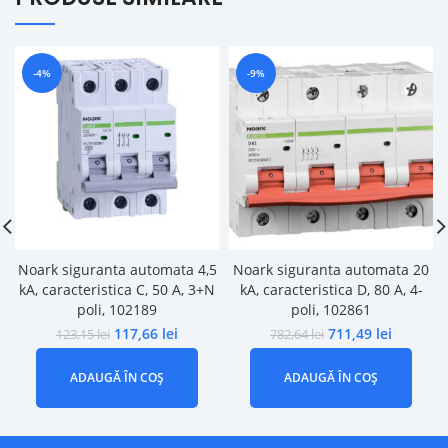
-4%
-9%
Noark siguranta automata 4,5
Noark siguranta automata 20
kA, caracteristica C, 50 A, 3+N
kA, caracteristica D, 80 A, 4-
poli, 102189
poli, 102861
117,66
lei
711,49
lei
123,15
lei
782,64
lei
ADAUGĂ ÎN COȘ
ADAUGĂ ÎN COȘ