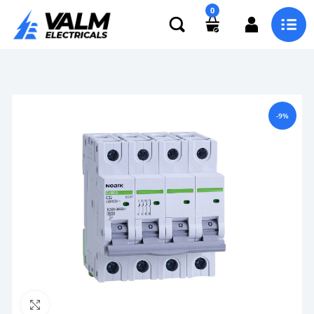
0
-9%
Click to enlarge