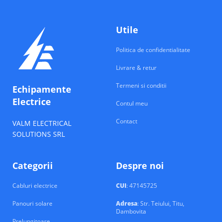
Utile
Politica de confidentialitate
Livrare & retur
Termeni si conditii
Echipamente
Electrice
Contul meu
Contact
VALM ELECTRICAL
SOLUTIONS SRL
Categorii
Despre noi
Cabluri electrice
CUI
: 47145725
Panouri solare
Adresa
: Str. Teiului, Titu,
Dambovita
Prelungitoare