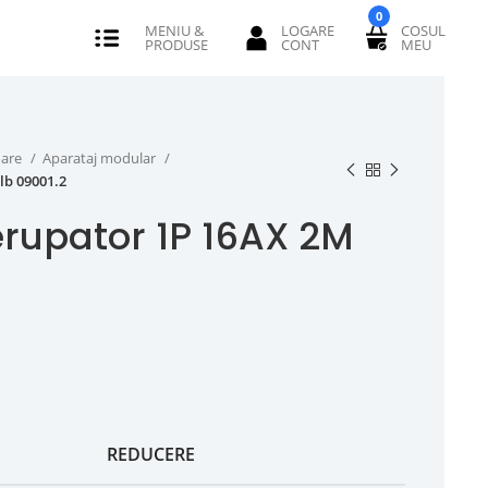
0
oare
Aparataj modular
lb 09001.2
erupator 1P 16AX 2M
REDUCERE