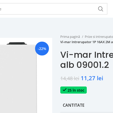
Prima pagină
Prize si intrerupat
Vi-mar Intrerupator 1P 16AX 2M a
-22%
Vi-mar Intr
alb 09001.2
11,27
lei
14,48
lei
25 în stoc
CANTITATE