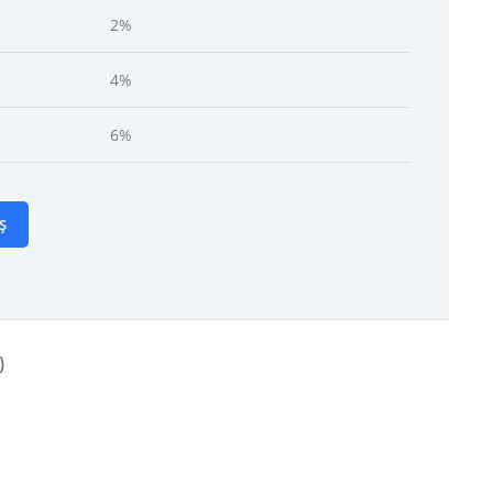
2%
4%
6%
Ș
)