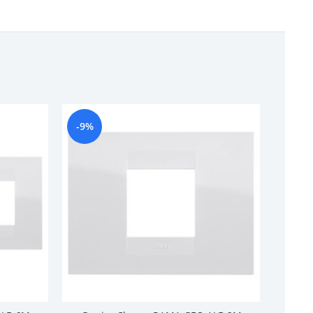
-9%
-9%