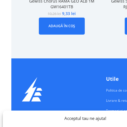
Gewiss Chorus RAMA GEO ALB 1M
Gewiss 
GW16401TB
R
9,33
lei
10,26
lei
ADAUGĂ ÎN COȘ
Utile
Politica de co
Livrare & ret
Termeni si co
Echipamente Electrice
Acceptul tau ne ajuta!
Contul meu
VALM ELECTRICAL SOLUTIONS SRL