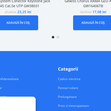
System Conector Keystone Jack
Gewiss Chorus RAMA GEO 
J45 Cat.5e UTP GW38031
GW16406TB
23,25
lei
17,08
lei
27,34
lei
18,79
lei
ADAUGĂ ÎN COȘ
ADAUGĂ ÎN COȘ
Categorii
nfidentialitate
Cabluri electrice
ur
Panouri solare
nditii
Prelungitoare
Prize si intrerupatoare