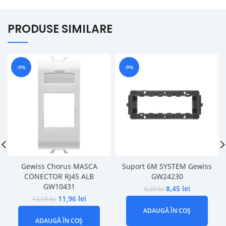
PRODUSE SIMILARE
-9%
-9%
Gewiss Chorus MASCA
Suport 6M SYSTEM Gewiss
CONECTOR RJ45 ALB
GW24230
GW10431
8,45
lei
9,29
lei
11,96
lei
13,15
lei
ADAUGĂ ÎN COȘ
ADAUGĂ ÎN COȘ