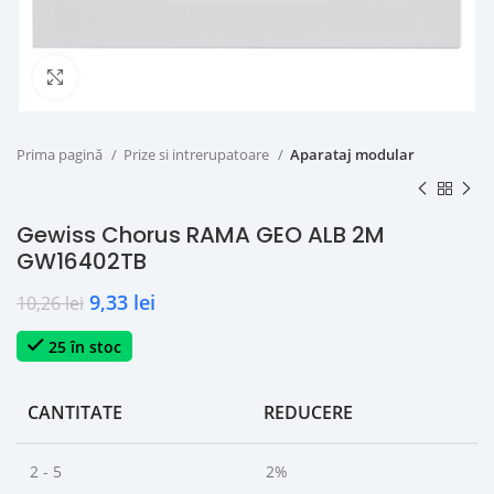
Click to enlarge
Prima pagină
Prize si intrerupatoare
Aparataj modular
Gewiss Chorus RAMA GEO ALB 2M
GW16402TB
9,33
lei
10,26
lei
25 în stoc
CANTITATE
REDUCERE
2 - 5
2%