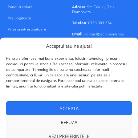
Panouri solare
Adresa
: Str. Teiului, Titu,
Dambovita
Prelungitoare
Telefon
: 0753 083 234
Prize si intrerupatoare
Email
: contact@echipamente-
electrice.ro
Sigurante si tablouri
Acceptul tau ne ajuta!
Pentru a oferi cea mai buna experienta, folosim tehnologii precum
cookie-uri pentru a stoca si/sau accesa informatii relevante in procesul
de cumparare. Tehnologiile utilizate nu stocheaza informatii
confidentiale, ci ID-uri unice asociate unei sesiuni pe site sau
VALM Electrical Solutions © 2026
comportamentul de navigare. Fara acceptul tau sau cu consintamant
limitat, anumite functionalitati ale site-ului pot fi afectate.
ACCEPTA
REFUZA
VEZI PREFERINTELE