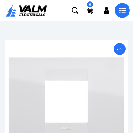
0
-9%