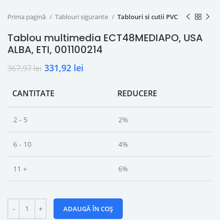
Prima pagină
Tablouri sigurante
Tablouri si cutii PVC
Tablou multimedia ECT48MEDIAPO, USA
ALBA, ETI, 001100214
331,92
lei
367,97
lei
CANTITATE
REDUCERE
2 - 5
2%
6 - 10
4%
11 +
6%
ADAUGĂ ÎN COȘ