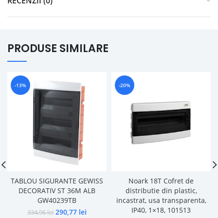
RECENZII (0)
PRODUSE SIMILARE
-13%
-20%
TABLOU SIGURANTE GEWISS
Noark 18T Cofret de
DECORATIV ST 36M ALB
distributie din plastic,
GW40239TB
incastrat, usa transparenta,
IP40, 1×18, 101513
290,77
lei
334,96
lei