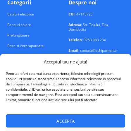
Categorii
Despre noi
Cabluri electrice
CUI
: 47145725
Panouri solare
Adresa
: Str. Teiului, Titu,
Dambovita
Prelungitoare
Telefon
: 0753 083 234
Prize si intrerupatoare
Email
: contact@echipamente-
electrice.ro
Sigurante si tablouri
Acceptul tau ne ajuta!
Pentru a oferi cea mai buna experienta, folosim tehnologii precum
cookie-uri pentru a stoca si/sau accesa informatii relevante in procesul
de cumparare. Tehnologiile utilizate nu stocheaza informatii
confidentiale, ci ID-uri unice asociate unei sesiuni pe site sau
VALM Electrical Solutions © 2026
comportamentul de navigare. Fara acceptul tau sau cu consintamant
limitat, anumite functionalitati ale site-ului pot fi afectate.
ACCEPTA