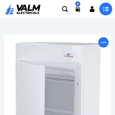
0
-10%