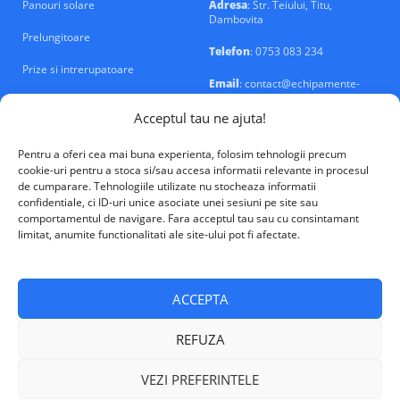
Panouri solare
Adresa
: Str. Teiului, Titu,
Dambovita
Prelungitoare
Telefon
: 0753 083 234
Prize si intrerupatoare
Email
: contact@echipamente-
electrice.ro
Sigurante si tablouri
Acceptul tau ne ajuta!
Pentru a oferi cea mai buna experienta, folosim tehnologii precum
cookie-uri pentru a stoca si/sau accesa informatii relevante in procesul
de cumparare. Tehnologiile utilizate nu stocheaza informatii
confidentiale, ci ID-uri unice asociate unei sesiuni pe site sau
VALM Electrical Solutions © 2026
comportamentul de navigare. Fara acceptul tau sau cu consintamant
limitat, anumite functionalitati ale site-ului pot fi afectate.
ACCEPTA
REFUZA
VEZI PREFERINTELE