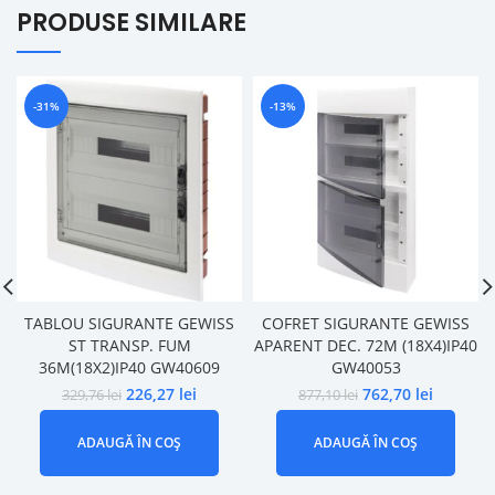
PRODUSE SIMILARE
-31%
-13%
TABLOU SIGURANTE GEWISS
COFRET SIGURANTE GEWISS
ST TRANSP. FUM
APARENT DEC. 72M (18X4)IP40
36M(18X2)IP40 GW40609
GW40053
226,27
lei
762,70
lei
329,76
lei
877,10
lei
ADAUGĂ ÎN COȘ
ADAUGĂ ÎN COȘ