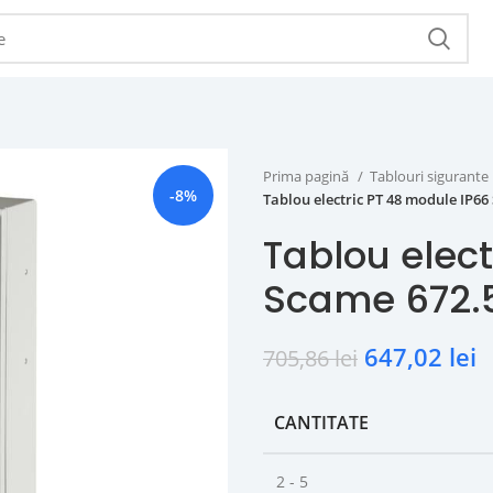
Prima pagină
Tablouri sigurante
-8%
Tablou electric PT 48 module IP66
Tablou elec
Scame 672.
647,02
lei
705,86
lei
CANTITATE
2 - 5