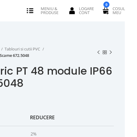
0
Tablouri si cutii PVC
 Scame 672.5048
tric PT 48 module IP66
5048
REDUCERE
2%