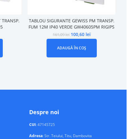
 TRANSP.
TABLOU SIGURANTE GEWISS PM TRANSP.
COFRE
05
FUM 12M IP40 VERDE GW40605PM RIGIPS
DE
100,60
lei
161,09
lei
ADAUGĂ ÎN COȘ
Despre noi
CUI
: 47145725
Adresa
: Str. Teiului, Titu, Dambovita