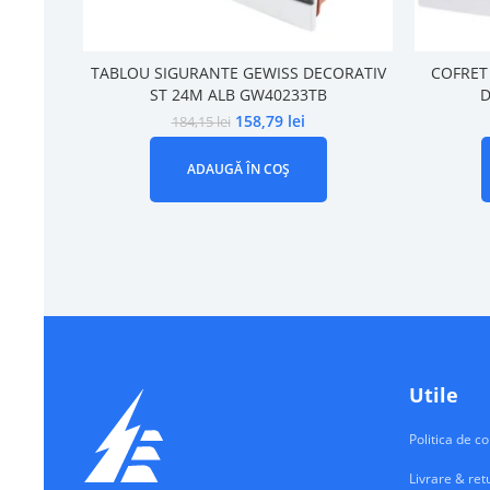
TABLOU SIGURANTE GEWISS DECORATIV
COFRET
ST 24M ALB GW40233TB
D
158,79
lei
184,15
lei
ADAUGĂ ÎN COȘ
Utile
Politica de co
Livrare & ret