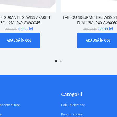
 SIGURANTE GEWISS APARENT
TABLOU SIGURANTE GEWISS ST
EC. 12M IP40 GW40045
FUM 12M IP40 GW406
63,55
lei
69,99
lei
70,34
lei
106,61
lei
ADAUGĂ ÎN COȘ
ADAUGĂ ÎN COȘ
Categorii
nfidentialitate
Cabluri electrice
ur
Panouri solare