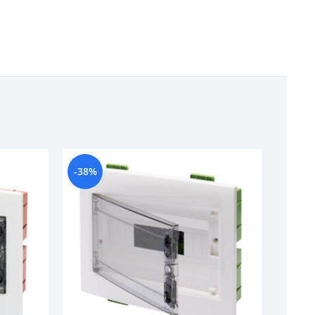
-38%
-12%