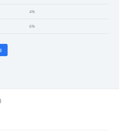
4%
6%
Ș
)