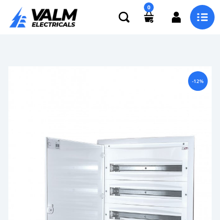
0
-12%