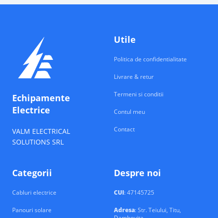
Utile
Politica de confidentialitate
Livrare & retur
Termeni si conditii
Echipamente
Electrice
Contul meu
Contact
VALM ELECTRICAL
SOLUTIONS SRL
Categorii
Despre noi
Cabluri electrice
CUI
: 47145725
Panouri solare
Adresa
: Str. Teiului, Titu,
Dambovita