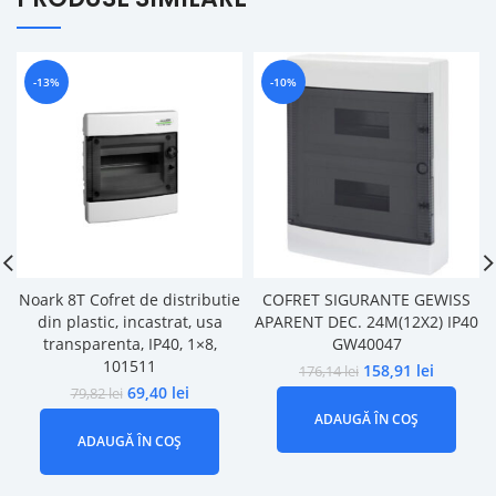
-13%
-10%
Noark 8T Cofret de distributie
COFRET SIGURANTE GEWISS
din plastic, incastrat, usa
APARENT DEC. 24M(12X2) IP40
transparenta, IP40, 1×8,
GW40047
101511
158,91
lei
176,14
lei
69,40
lei
79,82
lei
ADAUGĂ ÎN COȘ
ADAUGĂ ÎN COȘ