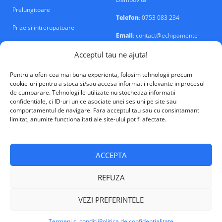
Prelungitoare
Telefon
: 0753 083 234
Prize si intrerupatoare
Email
: contact@echipamente-
electrice.ro
Sigurante si tablouri
Acceptul tau ne ajuta!
Pentru a oferi cea mai buna experienta, folosim tehnologii precum
cookie-uri pentru a stoca si/sau accesa informatii relevante in procesul
de cumparare. Tehnologiile utilizate nu stocheaza informatii
confidentiale, ci ID-uri unice asociate unei sesiuni pe site sau
VALM Electrical Solutions © 2026
comportamentul de navigare. Fara acceptul tau sau cu consintamant
limitat, anumite functionalitati ale site-ului pot fi afectate.
ACCEPTA
REFUZA
VEZI PREFERINTELE
Termeni si conditii
Politica de confidentialitate