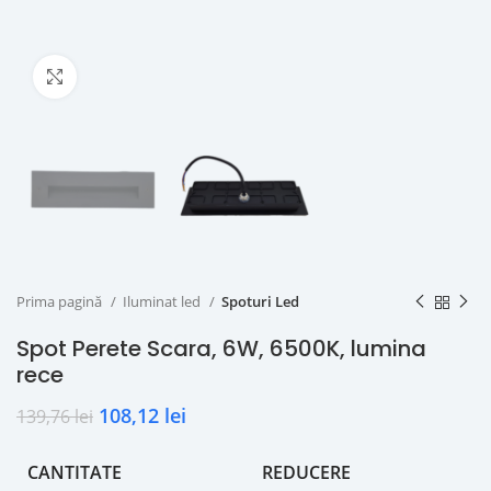
Click to enlarge
Prima pagină
Iluminat led
Spoturi Led
Spot Perete Scara, 6W, 6500K, lumina
rece
108,12
lei
139,76
lei
CANTITATE
REDUCERE