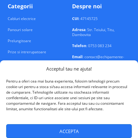
Categorii
Despre noi
Cabluri electrice
CUI
: 47145725
Panouri solare
Adresa
: Str. Teiului, Titu,
Dambovita
Prelungitoare
Telefon
: 0753 083 234
Prize si intrerupatoare
Email
: contact@echipamente-
electrice.ro
Sigurante si tablouri
Acceptul tau ne ajuta!
Pentru a oferi cea mai buna experienta, folosim tehnologii precum
cookie-uri pentru a stoca si/sau accesa informatii relevante in procesul
de cumparare. Tehnologiile utilizate nu stocheaza informatii
confidentiale, ci ID-uri unice asociate unei sesiuni pe site sau
VALM Electrical Solutions © 2026
comportamentul de navigare. Fara acceptul tau sau cu consintamant
limitat, anumite functionalitati ale site-ului pot fi afectate.
ACCEPTA