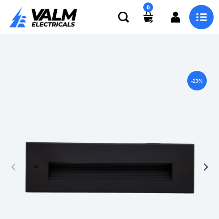
0
-23%