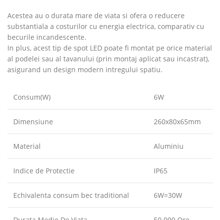
Acestea au o durata mare de viata si ofera o reducere
substantiala a costurilor cu energia electrica, comparativ cu
becurile incandescente.
In plus, acest tip de spot LED poate fi montat pe orice material
al podelei sau al tavanului (prin montaj aplicat sau incastrat),
asigurand un design modern intregului spatiu.
Consum(W)
6W
Dimensiune
260x80x65mm
Material
Aluminiu
Indice de Protectie
IP65
Echivalenta consum bec traditional
6W=30W
Durata Medie De Viata
50.000 Ore