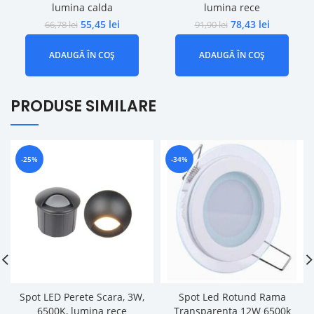
lumina calda
lumina rece
55,45
lei
78,43
lei
66,78
lei
91,90
lei
ADAUGĂ ÎN COȘ
ADAUGĂ ÎN COȘ
PRODUSE SIMILARE
-25%
-34%
Spot LED Perete Scara, 3W,
Spot Led Rotund Rama
6500K, lumina rece
Transparenta 12W 6500k