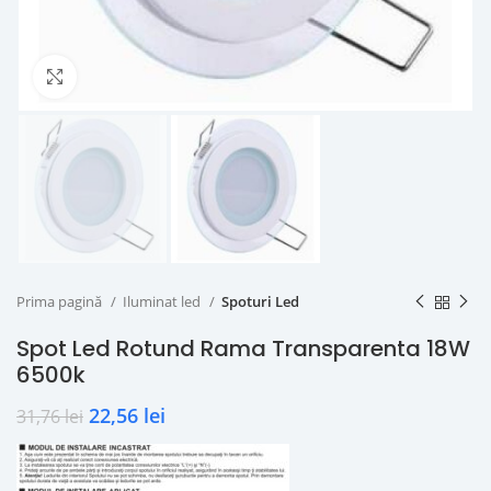
Click to enlarge
Prima pagină
Iluminat led
Spoturi Led
Spot Led Rotund Rama Transparenta 18W
6500k
22,56
lei
31,76
lei