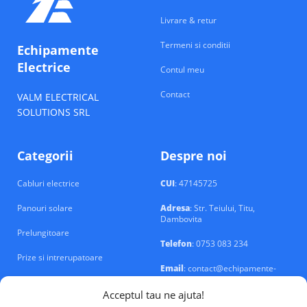
Livrare & retur
Termeni si conditii
Echipamente
Electrice
Contul meu
Contact
VALM ELECTRICAL
SOLUTIONS SRL
Categorii
Despre noi
Cabluri electrice
CUI
: 47145725
Panouri solare
Adresa
: Str. Teiului, Titu,
Dambovita
Prelungitoare
Telefon
: 0753 083 234
Prize si intrerupatoare
Email
: contact@echipamente-
electrice.ro
Sigurante si tablouri
Acceptul tau ne ajuta!