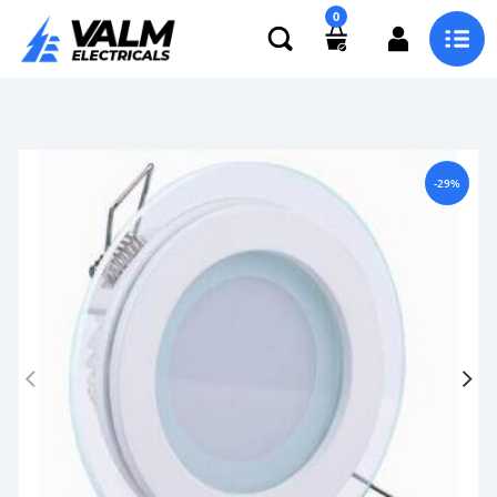
0
-29%