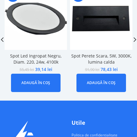
Spot Led Ingropat Negru,
Spot Perete Scara, 5W, 3000K,
Diam. 220, 24w, 4100k
lumina calda
39,14
lei
78,43
lei
55,45
lei
91,90
lei
ADAUGĂ ÎN COȘ
ADAUGĂ ÎN COȘ
Utile
Politica de confidentialitate