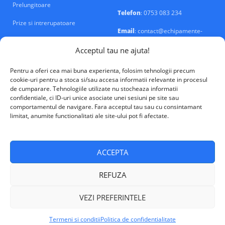
Prelungitoare
Telefon
: 0753 083 234
Prize si intrerupatoare
Email
: contact@echipamente-
electrice.ro
Sigurante si tablouri
Acceptul tau ne ajuta!
Pentru a oferi cea mai buna experienta, folosim tehnologii precum
cookie-uri pentru a stoca si/sau accesa informatii relevante in procesul
de cumparare. Tehnologiile utilizate nu stocheaza informatii
confidentiale, ci ID-uri unice asociate unei sesiuni pe site sau
VALM Electrical Solutions © 2026
comportamentul de navigare. Fara acceptul tau sau cu consintamant
limitat, anumite functionalitati ale site-ului pot fi afectate.
ACCEPTA
REFUZA
VEZI PREFERINTELE
Termeni si conditii
Politica de confidentialitate