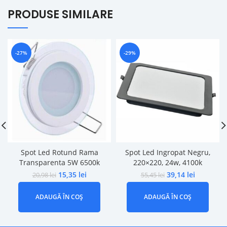
PRODUSE SIMILARE
-27%
-29%
Spot Led Rotund Rama
Spot Led Ingropat Negru,
Transparenta 5W 6500k
220×220, 24w, 4100k
15,35
lei
39,14
lei
20,98
lei
55,45
lei
ADAUGĂ ÎN COȘ
ADAUGĂ ÎN COȘ