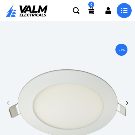
0
-27%