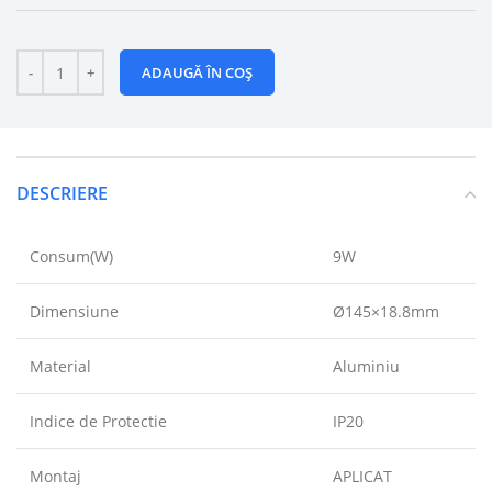
ADAUGĂ ÎN COȘ
DESCRIERE
Consum(W)
9W
Dimensiune
Ø145×18.8mm
Material
Aluminiu
Indice de Protectie
IP20
Montaj
APLICAT