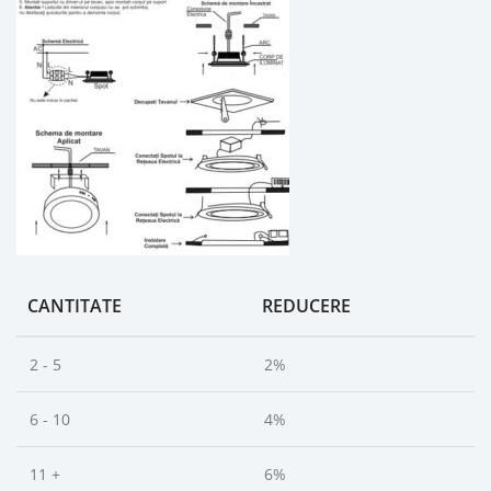
CANTITATE
REDUCERE
2 - 5
2%
6 - 10
4%
11 +
6%