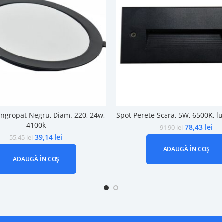
Ingropat Negru, Diam. 220, 24w,
Spot Perete Scara, 5W, 6500K, l
4100k
78,43
lei
91,90
lei
39,14
lei
55,45
lei
ADAUGĂ ÎN COȘ
ADAUGĂ ÎN COȘ