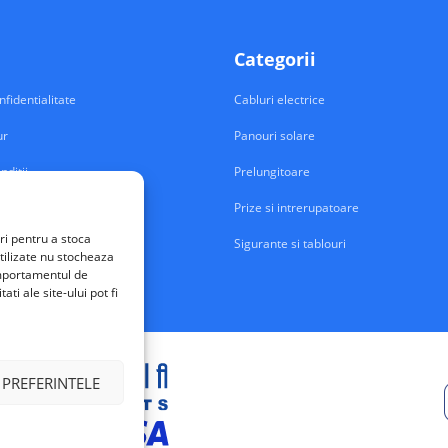
Categorii
nfidentialitate
Cabluri electrice
ur
Panouri solare
nditii
Prelungitoare
Prize si intrerupatoare
ri pentru a stoca
Sigurante si tablouri
tilizate nu stocheaza
comportamentul de
ti ale site-ului pot fi
 PREFERINTELE