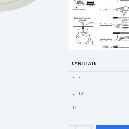
CANTITATE
2 - 5
6 - 10
11 +