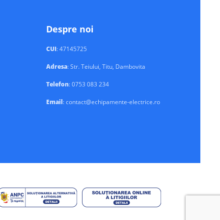
Despre noi
CUI
: 47145725
Adresa
: Str. Teiului, Titu, Dambovita
Telefon
: 0753 083 234
Email
: contact@echipamente-electrice.ro