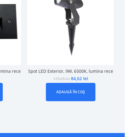
umina rece
Spot LED Exterior, 9W, 6500K, lumina rece
Spot 
84,62
lei
115,95
lei
ADAUGĂ ÎN COȘ