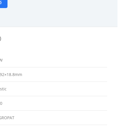
Ș
)
W
92×18.8mm
stic
20
GROPAT