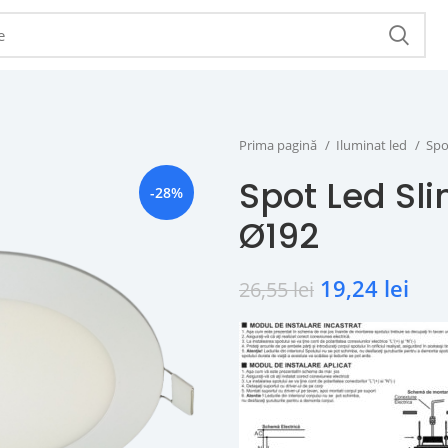
Prima pagină
Iluminat led
Spo
Spot Led Sli
-28%
Ø192
19,24
lei
26,55
lei