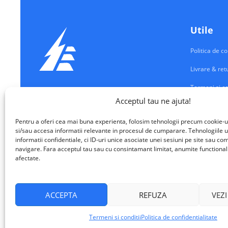
Utile
Politica de co
Livrare & ret
Termeni si co
Echipamente Electrice
Acceptul tau ne ajuta!
Contul meu
VALM ELECTRICAL SOLUTIONS SRL
Pentru a oferi cea mai buna experienta, folosim tehnologii precum cookie-u
Contact
si/sau accesa informatii relevante in procesul de cumparare. Tehnologiile u
informatii confidentiale, ci ID-uri unice asociate unei sesiuni pe site sau 
navigare. Fara acceptul tau sau cu consintamant limitat, anumite functionalita
afectate.
ACCEPTA
REFUZA
VEZI
VALM Electrical Solutions © 2026
Termeni si conditii
Politica de confidentialitate