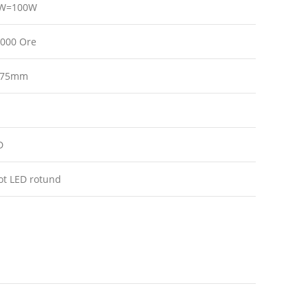
W=100W
.000 Ore
175mm
D
ot LED rotund