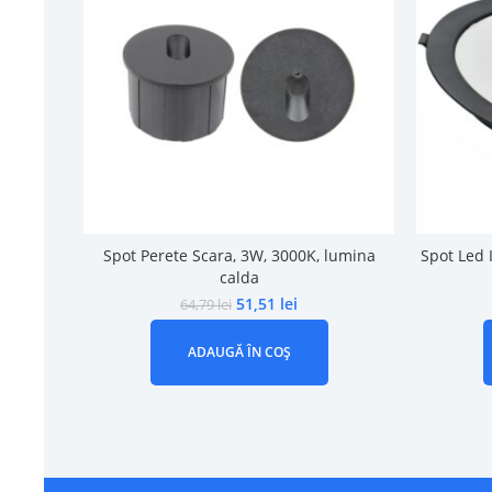
Spot Perete Scara, 3W, 3000K, lumina
Spot Led 
calda
51,51
lei
64,79
lei
ADAUGĂ ÎN COȘ