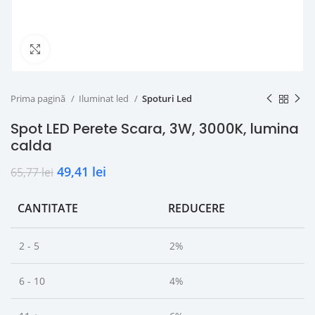
Click to enlarge
Prima pagină
Iluminat led
Spoturi Led
Spot LED Perete Scara, 3W, 3000K, lumina
calda
49,41
lei
65,77
lei
CANTITATE
REDUCERE
2 - 5
2%
6 - 10
4%