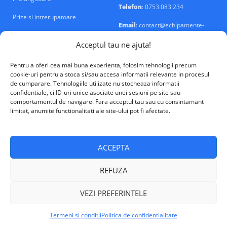
Telefon
: 0753 083 234
Prize si intrerupatoare
Email
: contact@echipamente-
electrice.ro
Sigurante si tablouri
Acceptul tau ne ajuta!
Pentru a oferi cea mai buna experienta, folosim tehnologii precum
cookie-uri pentru a stoca si/sau accesa informatii relevante in procesul
de cumparare. Tehnologiile utilizate nu stocheaza informatii
confidentiale, ci ID-uri unice asociate unei sesiuni pe site sau
VALM Electrical Solutions © 2026
comportamentul de navigare. Fara acceptul tau sau cu consintamant
limitat, anumite functionalitati ale site-ului pot fi afectate.
ACCEPTA
REFUZA
VEZI PREFERINTELE
Termeni si conditii
Politica de confidentialitate