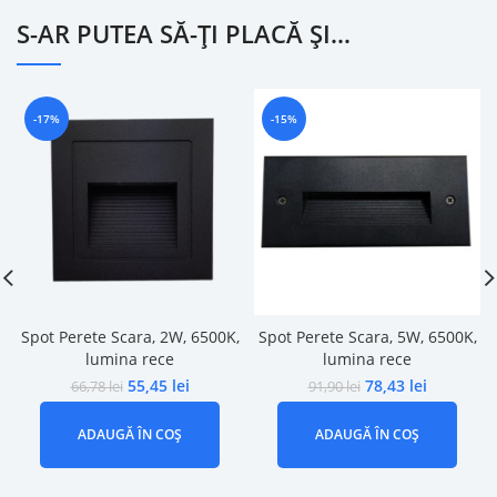
S-AR PUTEA SĂ-ȚI PLACĂ ȘI…
-17%
-15%
Spot Perete Scara, 2W, 6500K,
Spot Perete Scara, 5W, 6500K,
lumina rece
lumina rece
55,45
lei
78,43
lei
66,78
lei
91,90
lei
ADAUGĂ ÎN COȘ
ADAUGĂ ÎN COȘ