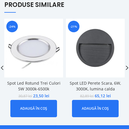
PRODUSE SIMILARE
-24%
-21%
Spot Led Rotund Trei Culori
Spot LED Perete Scara, 6W,
5W 3000k-6500k
3000K, lumina calda
23,50
lei
65,12
lei
30,87
lei
82,89
lei
ADAUGĂ ÎN COȘ
ADAUGĂ ÎN COȘ