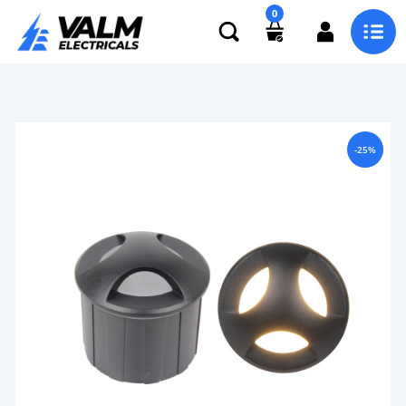
0
-25%