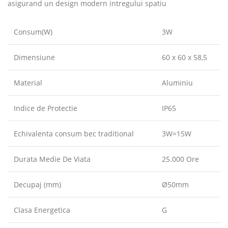
asigurand un design modern intregului spatiu
Consum(W)
3W
Dimensiune
60 x 60 x 58,5
Material
Aluminiu
Indice de Protectie
IP65
Echivalenta consum bec traditional
3W=15W
Durata Medie De Viata
25.000 Ore
Decupaj (mm)
Ø50mm
Clasa Energetica
G