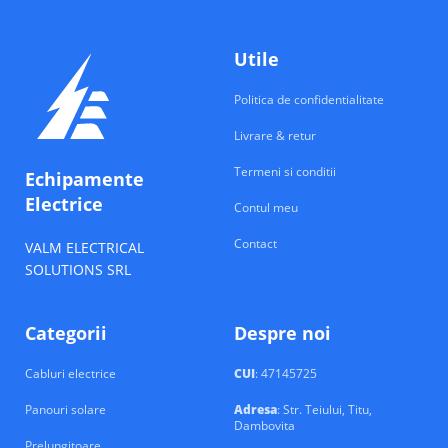
Utile
Politica de confidentialitate
Livrare & retur
Termeni si conditii
Echipamente
Electrice
Contul meu
Contact
VALM ELECTRICAL
SOLUTIONS SRL
Categorii
Despre noi
Cabluri electrice
CUI
: 47145725
Panouri solare
Adresa
: Str. Teiului, Titu,
Dambovita
Prelungitoare