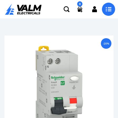
0
-20%