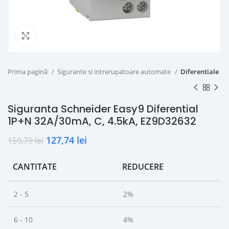
Click to enlarge
Prima pagină
Sigurante si intrerupatoare automate
Diferentiale
Siguranta Schneider Easy9 Diferential
1P+N 32A/30mA, C, 4.5kA, EZ9D32632
127,74
lei
159,79
lei
CANTITATE
REDUCERE
2 - 5
2%
6 - 10
4%