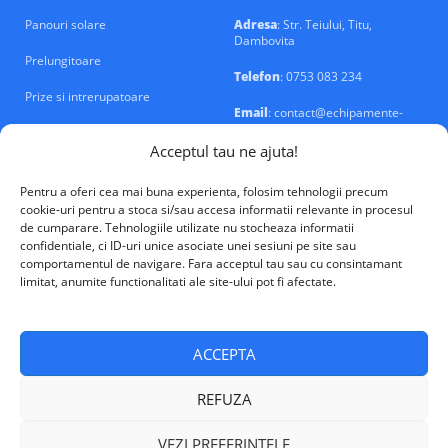
Panouri solare
Adresa
: Str. Teiului, Titu,
Dambovita
Prelungitoare
Telefon
: 0753 083 234
Prize si intrerupatoare
Email
: contact@echipamente-
electrice.ro
Sigurante si tablouri
Acceptul tau ne ajuta!
Pentru a oferi cea mai buna experienta, folosim tehnologii precum
cookie-uri pentru a stoca si/sau accesa informatii relevante in procesul
de cumparare. Tehnologiile utilizate nu stocheaza informatii
confidentiale, ci ID-uri unice asociate unei sesiuni pe site sau
VALM Electrical Solutions © 2026
comportamentul de navigare. Fara acceptul tau sau cu consintamant
limitat, anumite functionalitati ale site-ului pot fi afectate.
ACCEPTA
REFUZA
VEZI PREFERINTELE