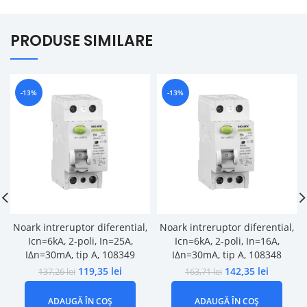
PRODUSE SIMILARE
-13%
-13%
Noark intreruptor diferential,
Noark intreruptor diferential,
Icn=6kA, 2-poli, In=25A,
Icn=6kA, 2-poli, In=16A,
IΔn=30mA, tip A, 108349
IΔn=30mA, tip A, 108348
119,35
lei
142,35
lei
137,26
lei
163,71
lei
ADAUGĂ ÎN COȘ
ADAUGĂ ÎN COȘ