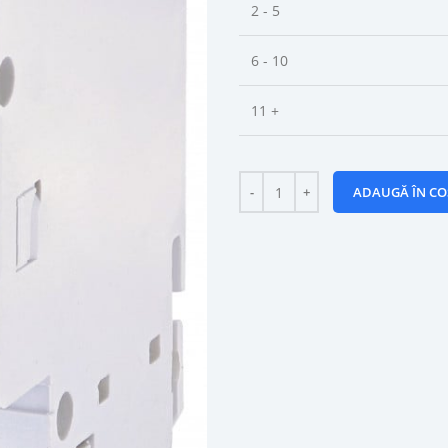
2 - 5
6 - 10
11 +
ADAUGĂ ÎN CO