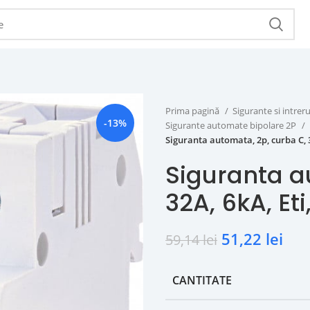
Prima pagină
Sigurante si intr
-13%
Sigurante automate bipolare 2P
Siguranta automata, 2p, curba C, 3
Siguranta a
32A, 6kA, Et
51,22
lei
59,14
lei
CANTITATE