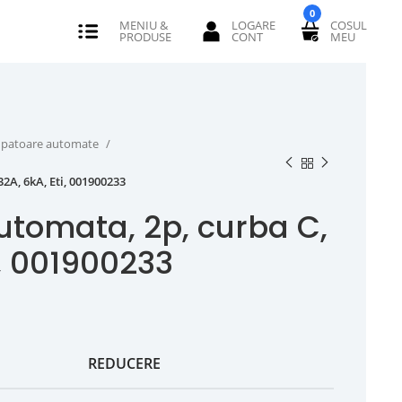
0
erupatoare automate
2A, 6kA, Eti, 001900233
utomata, 2p, curba C,
i, 001900233
REDUCERE