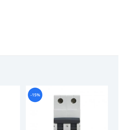
-15%
-19%