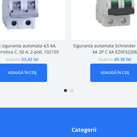
 siguranta automata 4,5 kA,
Siguranta automata Schneider 
ristica C, 50 A, 2-poli, 102159
kA 2P C 6A EZ9F32206
53,42
lei
49,30
lei
64,03
lei
56,80
lei
ADAUGĂ ÎN COȘ
ADAUGĂ ÎN COȘ
Categorii