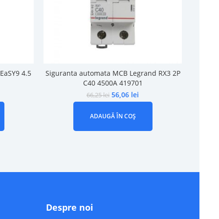
EaSY9 4.5
Siguranta automata MCB Legrand RX3 2P
Noa
C40 4500A 419701
carac
56,06
lei
66,25
lei
ADAUGĂ ÎN COȘ
Despre noi