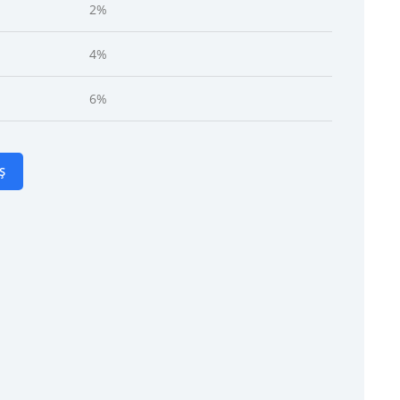
2%
4%
6%
Ș