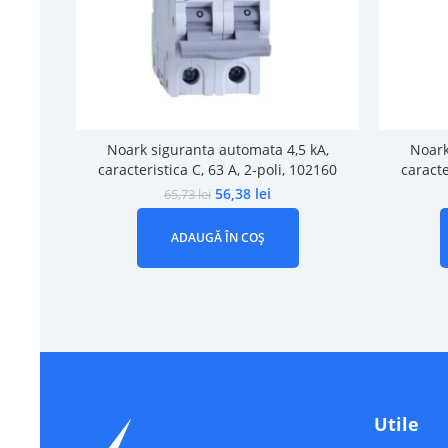
Noark siguranta automata 4,5 kA,
Noark
caracteristica C, 63 A, 2-poli, 102160
caracte
56,38
lei
65,73
lei
ADAUGĂ ÎN COȘ
Utile