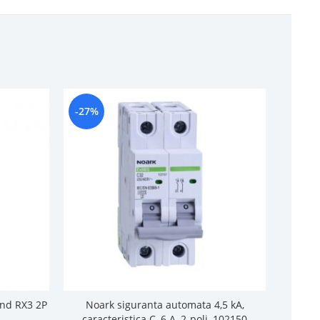
-27%
-19%
nd RX3 2P
Noark siguranta automata 4,5 kA,
Noa
caracteristica C, 6 A, 2-poli, 102150
carac