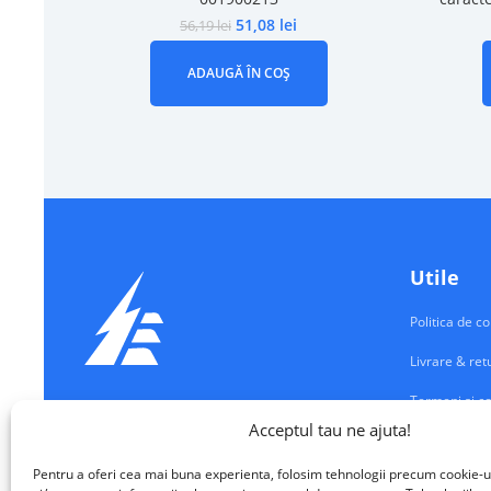
51,08
lei
56,19
lei
ADAUGĂ ÎN COȘ
Utile
Politica de co
Livrare & ret
Termeni si co
Echipamente Electrice
Acceptul tau ne ajuta!
Contul meu
VALM ELECTRICAL SOLUTIONS SRL
Pentru a oferi cea mai buna experienta, folosim tehnologii precum cookie-u
Contact