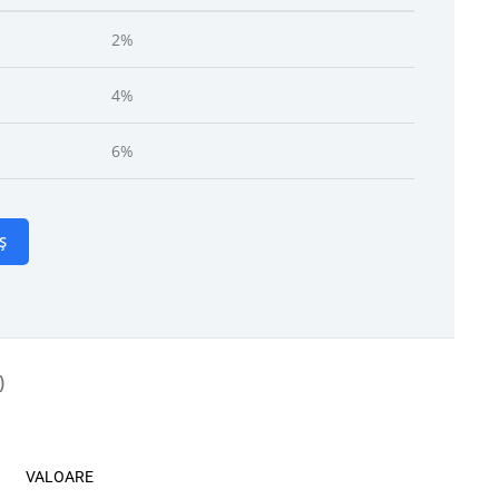
2%
4%
6%
Ș
)
VALOARE