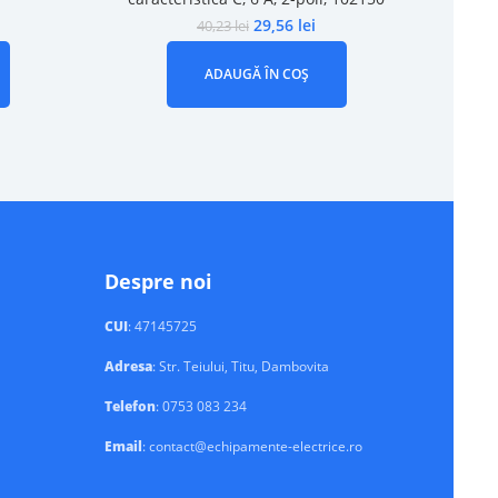
29,56
lei
40,23
lei
ADAUGĂ ÎN COȘ
Despre noi
CUI
: 47145725
Adresa
: Str. Teiului, Titu, Dambovita
Telefon
: 0753 083 234
Email
: contact@echipamente-electrice.ro