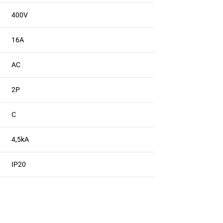
400V
16A
AC
2P
C
4,5kA
IP20