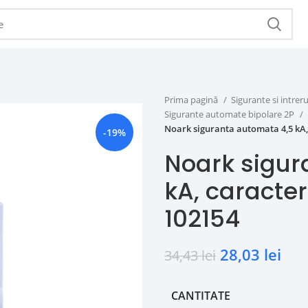
Prima pagină
Sigurante si intr
Sigurante automate bipolare 2P
Noark siguranta automata 4,5 kA, c
-19%
Noark sigur
kA, caracteri
102154
28,03
lei
34,43
lei
CANTITATE