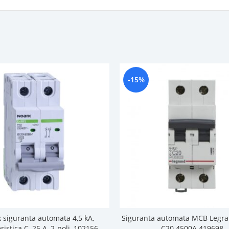
-15%
 siguranta automata 4,5 kA,
Siguranta automata MCB Legra
ristica C, 25 A, 2-poli, 102156
C20 4500A 419698