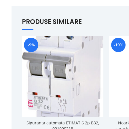
PRODUSE SIMILARE
-9%
-19%
Siguranta automata ETIMAT 6 2p B32,
Noark
001900213
caracte