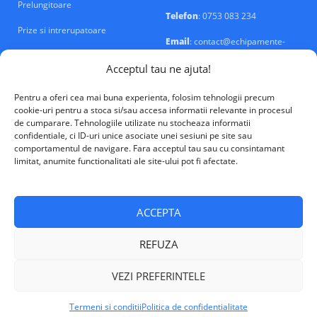
Prelungitoare
Telefon
: 0753 083 234
Prize si intrerupatoare
Email
: contact@echipamente-
electrice.ro
Sigurante si tablouri
Acceptul tau ne ajuta!
Pentru a oferi cea mai buna experienta, folosim tehnologii precum
cookie-uri pentru a stoca si/sau accesa informatii relevante in procesul
de cumparare. Tehnologiile utilizate nu stocheaza informatii
confidentiale, ci ID-uri unice asociate unei sesiuni pe site sau
VALM Electrical Solutions © 2026
comportamentul de navigare. Fara acceptul tau sau cu consintamant
limitat, anumite functionalitati ale site-ului pot fi afectate.
ACCEPTA
REFUZA
VEZI PREFERINTELE
Termeni si conditii
Politica de confidentialitate