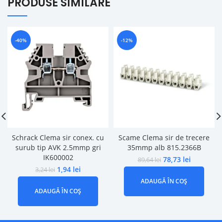
PRODUSE SIMILARE
-40%
-12%
Schrack Clema sir conex. cu
Scame Clema sir de trecere
surub tip AVK 2.5mmp gri
35mmp alb 815.2366B
IK600002
78,73
lei
89,64
lei
1,94
lei
3,24
lei
ADAUGĂ ÎN COȘ
ADAUGĂ ÎN COȘ