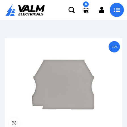
0
-25%
Click to enlarge