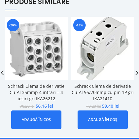
PRODUSE SIMILARE
-20%
-15%
Schrack Clema de derivatie
Schrack Clema de derivatie
Cu-Al 35mmp 4 intrari – 4
Cu-Al 95/70mmp cu pin 1P gri
iesiri gri IKA26212
IKA21410
56,16
lei
59,40
lei
70,20
lei
70,20
lei
ADAUGĂ ÎN COȘ
ADAUGĂ ÎN COȘ