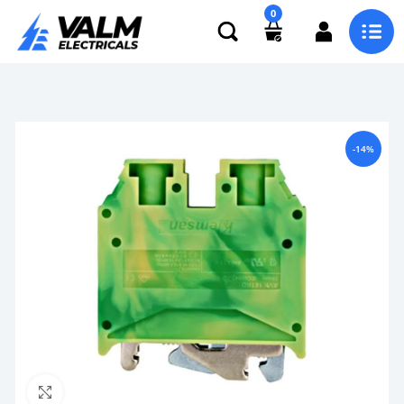
0
-14%
Click to enlarge