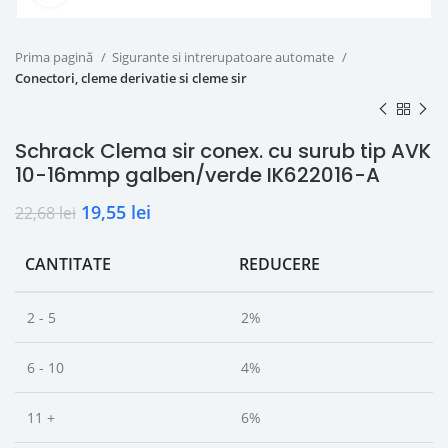
Prima pagină
Sigurante si intrerupatoare automate
Conectori, cleme derivatie si cleme sir
Schrack Clema sir conex. cu surub tip AVK
10-16mmp galben/verde IK622016-A
19,55
lei
22,68
lei
CANTITATE
REDUCERE
2 - 5
2%
6 - 10
4%
11 +
6%