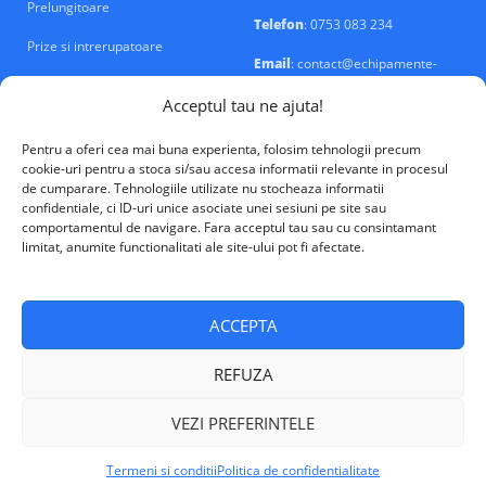
Prelungitoare
Telefon
: 0753 083 234
Prize si intrerupatoare
Email
: contact@echipamente-
electrice.ro
Sigurante si tablouri
Acceptul tau ne ajuta!
Pentru a oferi cea mai buna experienta, folosim tehnologii precum
cookie-uri pentru a stoca si/sau accesa informatii relevante in procesul
de cumparare. Tehnologiile utilizate nu stocheaza informatii
confidentiale, ci ID-uri unice asociate unei sesiuni pe site sau
VALM Electrical Solutions © 2026
comportamentul de navigare. Fara acceptul tau sau cu consintamant
limitat, anumite functionalitati ale site-ului pot fi afectate.
ACCEPTA
REFUZA
VEZI PREFERINTELE
Termeni si conditii
Politica de confidentialitate