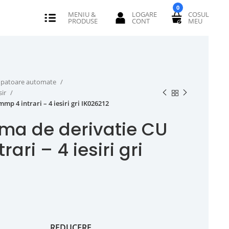
0
erupatoare automate
sir
p 4 intrari – 4 iesiri gri IK026212
ma de derivatie CU
ari – 4 iesiri gri
REDUCERE