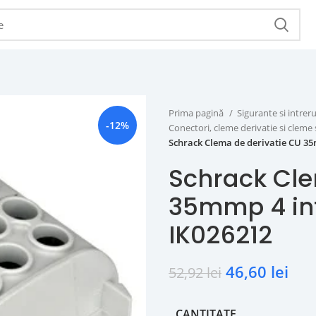
Prima pagină
Sigurante si intr
-12%
Conectori, cleme derivatie si cleme 
Schrack Clema de derivatie CU 35mm
Schrack Cle
35mmp 4 intr
IK026212
46,60
lei
52,92
lei
CANTITATE