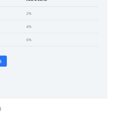
2%
4%
6%
Ș
)