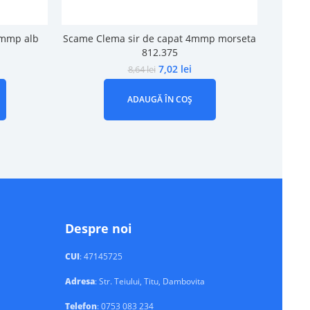
4mmp alb
Scame Clema sir de capat 4mmp morseta
Scam
812.375
7,02
lei
8,64
lei
ADAUGĂ ÎN COȘ
Despre noi
CUI
: 47145725
Adresa
: Str. Teiului, Titu, Dambovita
Telefon
: 0753 083 234