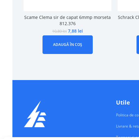
Scame Clema sir de capat 6mmp morseta
Schrack C
812.376
7,88
lei
10,80
lei
ADAUGĂ ÎN COȘ
Utile
Politica de co
Livrare & ret
Termeni si co