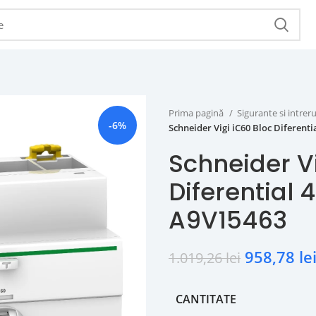
Prima pagină
Sigurante si intr
-6%
Schneider Vigi iC60 Bloc Diferent
Schneider Vi
Diferential
A9V15463
958,78
le
1.019,26
lei
CANTITATE