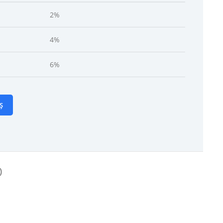
2%
4%
6%
Ș
)