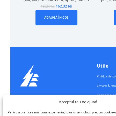
162,32
lei
186,67
lei
ADAUGĂ ÎN COȘ
Utile
Politica de co
Livrare & ret
Termeni si co
Echipamente Electrice
Acceptul tau ne ajuta!
Contul meu
VALM ELECTRICAL SOLUTIONS SRL
Pentru a oferi cea mai buna experienta, folosim tehnologii precum cookie-u
Contact