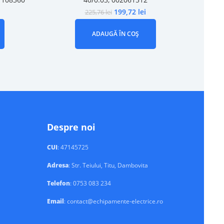
199,72
lei
225,76
lei
ADAUGĂ ÎN COȘ
Despre noi
CUI
: 47145725
Adresa
: Str. Teiului, Titu, Dambovita
Telefon
: 0753 083 234
Email
: contact@echipamente-electrice.ro