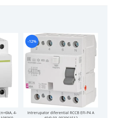
-12%
-11%
cn=6kA, 4-
Intrerupator diferential RCCB EFI-P4 A
Sig
, 108360
40/0.03, 002061512
16