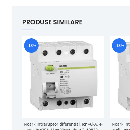
PRODUSE SIMILARE
-13%
-13%
Noark intreruptor diferential, Icn=6kA, 4-
Noark int
poli, In=25A, IΔn=30mA, tip AC, 108331
poli, In