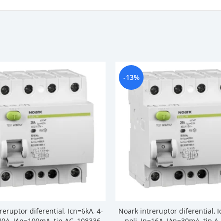
-13%
reruptor diferential, Icn=6kA, 4-
Noark intreruptor diferential, I
=40A, IΔn=100mA, tip AC, 108336
poli, In=16A, IΔn=30mA, tip A