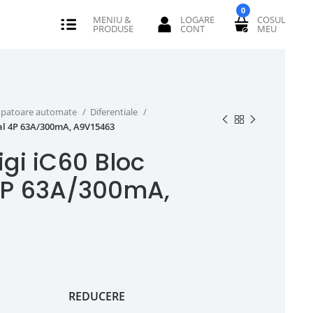
0
erupatoare automate
Diferentiale
ial 4P 63A/300mA, A9V15463
gi iC60 Bloc
 4P 63A/300mA,
i
REDUCERE