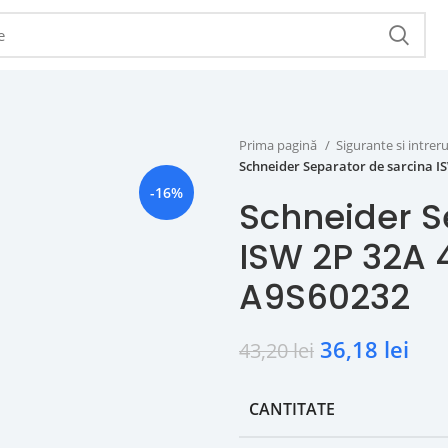
Prima pagină
Sigurante si intr
Schneider Separator de sarcina I
-16%
Schneider S
ISW 2P 32A 
A9S60232
36,18
lei
43,20
lei
CANTITATE