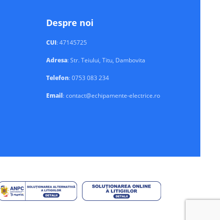
Despre noi
CUI
: 47145725
Adresa
: Str. Teiului, Titu, Dambovita
Telefon
: 0753 083 234
Email
: contact@echipamente-electrice.ro