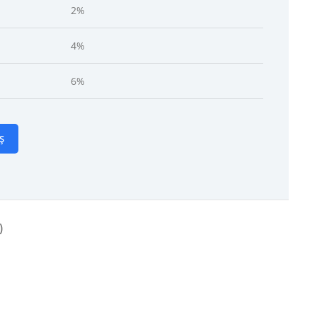
2%
4%
6%
Ș
)