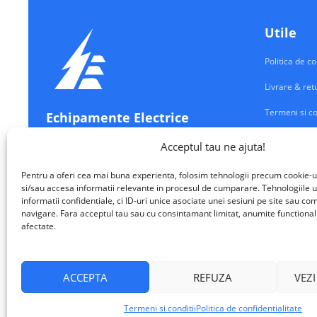
Utile
Politica de co
Livrare & ret
Termeni si co
Echipamente Electrice
Contul meu
Acceptul tau ne ajuta!
VALM ELECTRICAL SOLUTIONS SRL
Contact
Pentru a oferi cea mai buna experienta, folosim tehnologii precum cookie-u
si/sau accesa informatii relevante in procesul de cumparare. Tehnologiile u
informatii confidentiale, ci ID-uri unice asociate unei sesiuni pe site sau 
navigare. Fara acceptul tau sau cu consintamant limitat, anumite functionalita
afectate.
VALM Electrical Solutions © 2026
ACCEPTA
REFUZA
VEZI
Termeni si conditii
Politica de confidentialitate