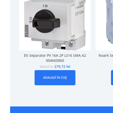
Eti Separator PV 16A 2P LS16 SMA A2
Noark Se
004660060
279,72
lei
303,37
lei
ADAUGĂ ÎN COȘ