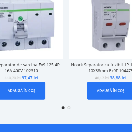
parator de sarcina Ex9I125 4P
Noark Separator cu fuzibil 1P+
16A 400V 102310
10X38mm Ex9F 10447
97,47
lei
38,88
lei
110,70
lei
46,17
lei
ADAUGĂ ÎN COȘ
ADAUGĂ ÎN COȘ