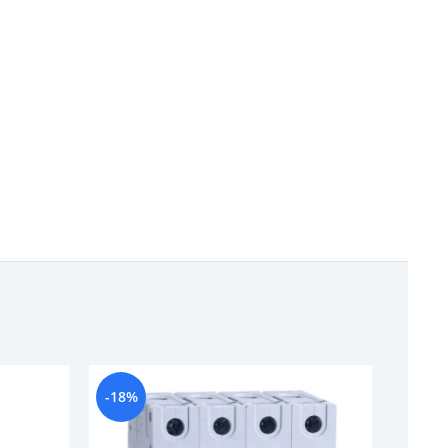
-18%
-12%