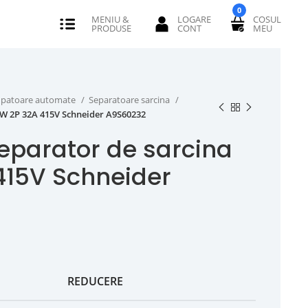
0
erupatoare automate
Separatoare sarcina
SW 2P 32A 415V Schneider A9S60232
eparator de sarcina
415V Schneider
REDUCERE