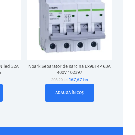
N led 32A
Noark Separator de sarcina Ex9BI 4P 63A
Noark S
5
400V 102397
167,67
lei
205,20
lei
ADAUGĂ ÎN COȘ