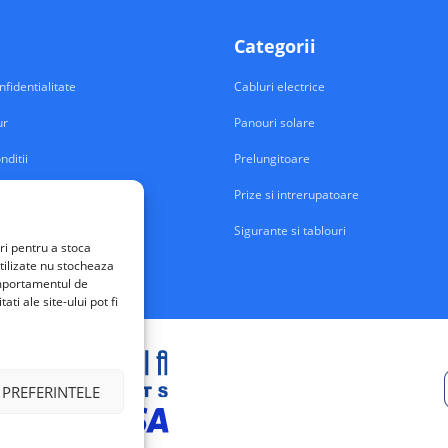
Categorii
nfidentialitate
Cabluri electrice
ur
Panouri solare
nditii
Prelungitoare
Prize si intrerupatoare
Sigurante si tablouri
ri pentru a stoca
tilizate nu stocheaza
comportamentul de
ti ale site-ului pot fi
 PREFERINTELE