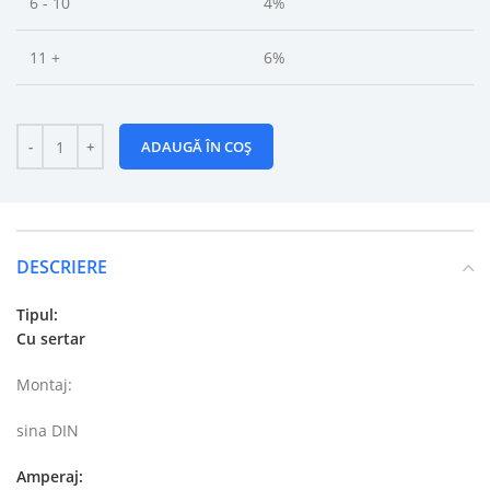
6 - 10
4%
11 +
6%
ADAUGĂ ÎN COȘ
DESCRIERE
Tipul:
Cu sertar
Montaj:
sina DIN
Amperaj: