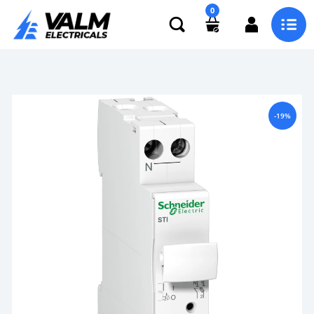
0
-19%