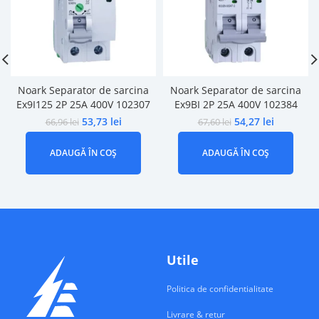
Noark Separator de sarcina
Noark Separator de sarcina
Ex9I125 2P 25A 400V 102307
Ex9BI 2P 25A 400V 102384
53,73
lei
54,27
lei
66,96
lei
67,60
lei
ADAUGĂ ÎN COȘ
ADAUGĂ ÎN COȘ
Utile
Politica de confidentialitate
Livrare & retur