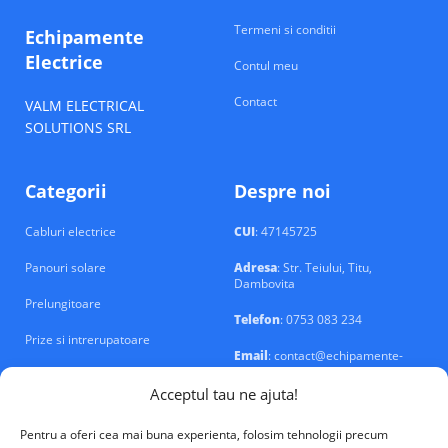
Termeni si conditii
Echipamente
Electrice
Contul meu
Contact
VALM ELECTRICAL
SOLUTIONS SRL
Categorii
Despre noi
Cabluri electrice
CUI
: 47145725
Panouri solare
Adresa
: Str. Teiului, Titu,
Dambovita
Prelungitoare
Telefon
: 0753 083 234
Prize si intrerupatoare
Email
: contact@echipamente-
electrice.ro
Sigurante si tablouri
Acceptul tau ne ajuta!
Pentru a oferi cea mai buna experienta, folosim tehnologii precum