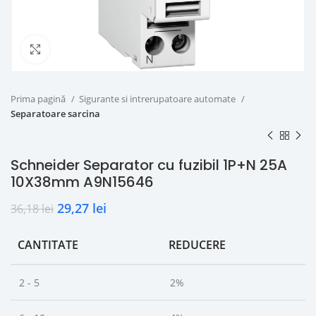
Click to enlarge
Prima pagină
Sigurante si intrerupatoare automate
Separatoare sarcina
Schneider Separator cu fuzibil 1P+N 25A
10X38mm A9N15646
29,27
lei
36,18
lei
CANTITATE
REDUCERE
2 - 5
2%