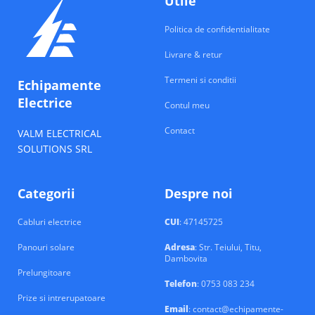
Utile
Politica de confidentialitate
Livrare & retur
Termeni si conditii
Echipamente
Electrice
Contul meu
Contact
VALM ELECTRICAL
SOLUTIONS SRL
Categorii
Despre noi
Cabluri electrice
CUI
: 47145725
Panouri solare
Adresa
: Str. Teiului, Titu,
Dambovita
Prelungitoare
Telefon
: 0753 083 234
Prize si intrerupatoare
Email
: contact@echipamente-