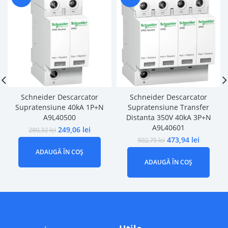
Schneider Descarcator
Schneider Descarcator
Supratensiune 40kA 1P+N
Supratensiune Transfer
A9L40500
Distanta 350V 40kA 3P+N
A9L40601
249,06
lei
280,32
lei
473,94
lei
502,75
lei
ADAUGĂ ÎN COȘ
ADAUGĂ ÎN COȘ