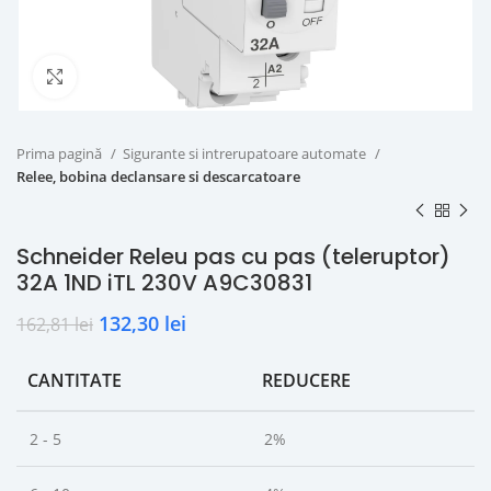
Click to enlarge
Prima pagină
Sigurante si intrerupatoare automate
Relee, bobina declansare si descarcatoare
Schneider Releu pas cu pas (teleruptor)
32A 1ND iTL 230V A9C30831
132,30
lei
162,81
lei
CANTITATE
REDUCERE
2 - 5
2%