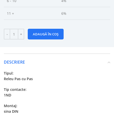
6 - 10
4%
11 +
6%
ADAUGĂ ÎN COȘ
DESCRIERE
Tipul:
Releu Pas cu Pas
Tip contacte:
1ND
Montaj:
sina DIN