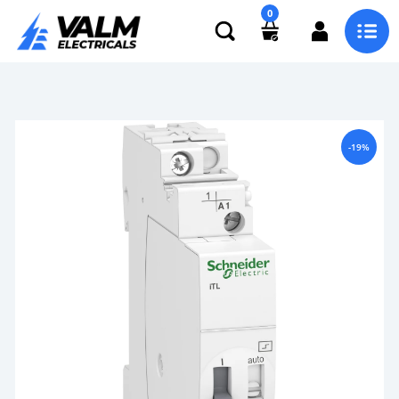
0
-19%