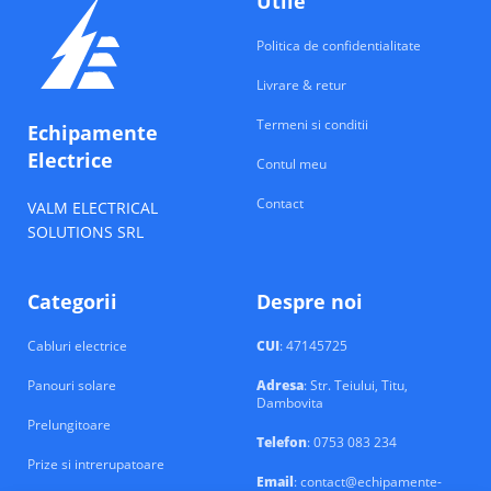
Utile
Politica de confidentialitate
Livrare & retur
Termeni si conditii
Echipamente
Electrice
Contul meu
Contact
VALM ELECTRICAL
SOLUTIONS SRL
Categorii
Despre noi
Cabluri electrice
CUI
: 47145725
Panouri solare
Adresa
: Str. Teiului, Titu,
Dambovita
Prelungitoare
Telefon
: 0753 083 234
Prize si intrerupatoare
Email
: contact@echipamente-