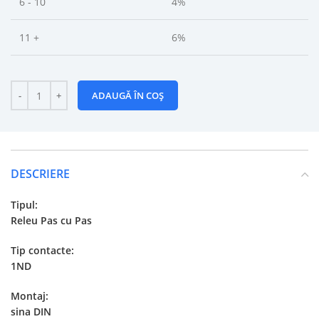
6 - 10
4%
11 +
6%
ADAUGĂ ÎN COȘ
DESCRIERE
Tipul:
Releu Pas cu Pas
Tip contacte:
1ND
Montaj:
sina DIN