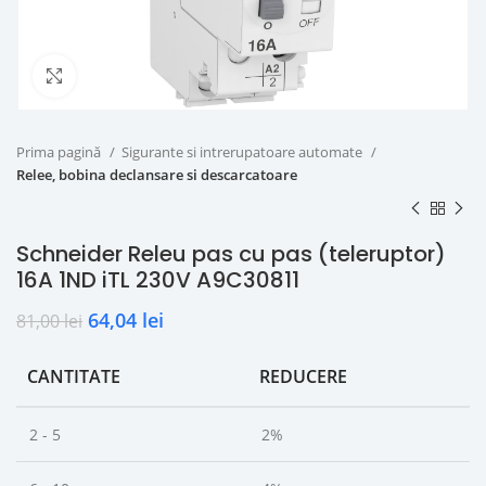
Click to enlarge
Prima pagină
Sigurante si intrerupatoare automate
Relee, bobina declansare si descarcatoare
Schneider Releu pas cu pas (teleruptor)
16A 1ND iTL 230V A9C30811
64,04
lei
81,00
lei
CANTITATE
REDUCERE
2 - 5
2%