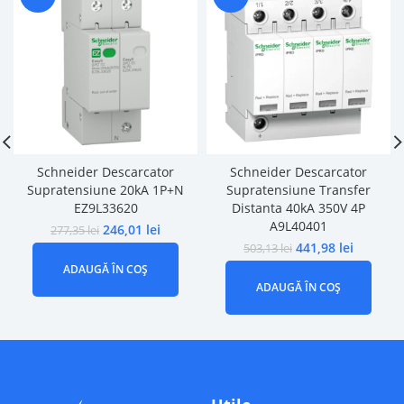
Schneider Descarcator
Schneider Descarcator
Supratensiune 20kA 1P+N
Supratensiune Transfer
EZ9L33620
Distanta 40kA 350V 4P
A9L40401
246,01
lei
277,35
lei
441,98
lei
503,13
lei
ADAUGĂ ÎN COȘ
ADAUGĂ ÎN COȘ