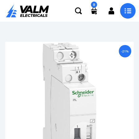
0
-21%