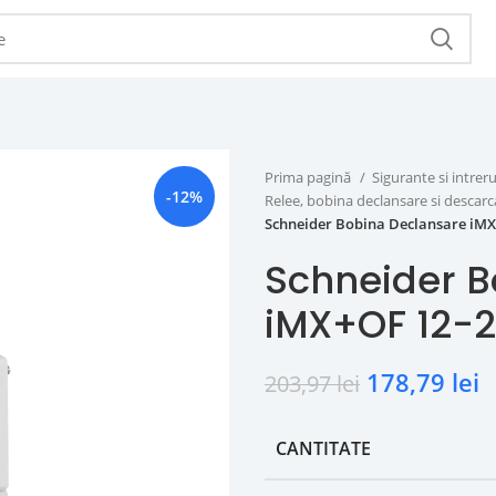
Prima pagină
Sigurante si intr
-12%
Relee, bobina declansare si descar
Schneider Bobina Declansare iM
Schneider B
iMX+OF 12-
178,79
lei
203,97
lei
CANTITATE