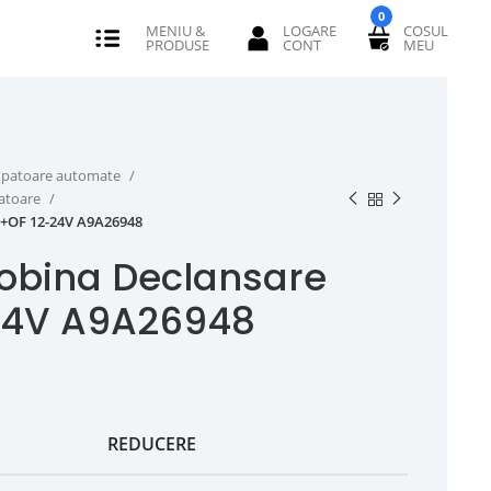
0
erupatoare automate
catoare
X+OF 12-24V A9A26948
obina Declansare
24V A9A26948
REDUCERE