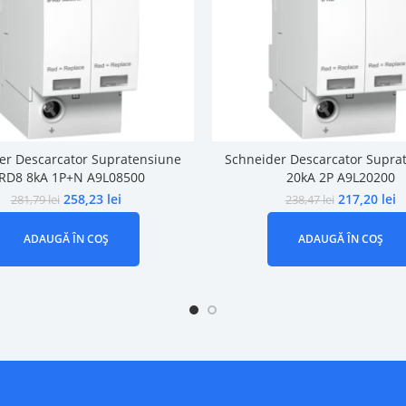
er Descarcator Supratensiune
Schneider Descarcator Supra
PRD8 8kA 1P+N A9L08500
20kA 2P A9L20200
258,23
lei
217,20
lei
281,79
lei
238,47
lei
ADAUGĂ ÎN COȘ
ADAUGĂ ÎN COȘ