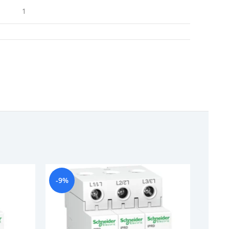
1
-9%
-13%