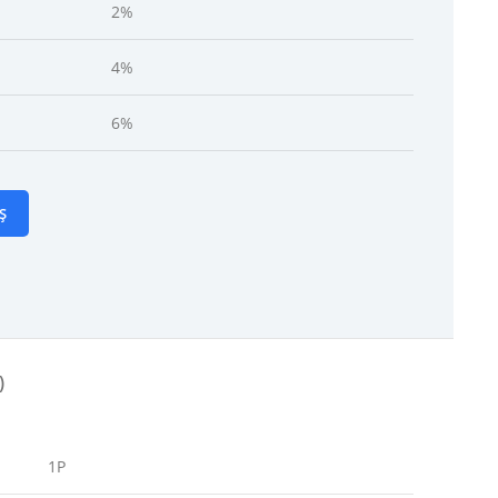
2%
4%
6%
Ș
)
1P