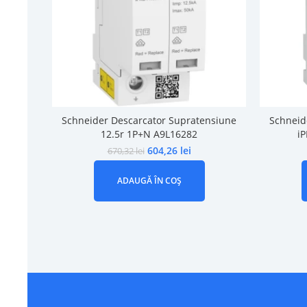
Schneider Descarcator Supratensiune
Schneid
12.5r 1P+N A9L16282
i
604,26
lei
670,32
lei
ADAUGĂ ÎN COȘ