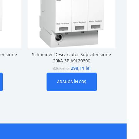
tensiune
Schneider Descarcator Supratensiune
Schne
20kA 3P A9L20300
298,11
lei
326,68
lei
ADAUGĂ ÎN COȘ