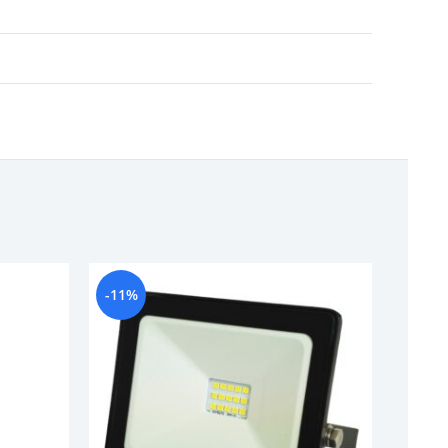
-11%
-18%