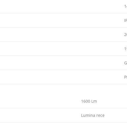
1
I
2
1
G
P
1600 Lm
Lumina rece