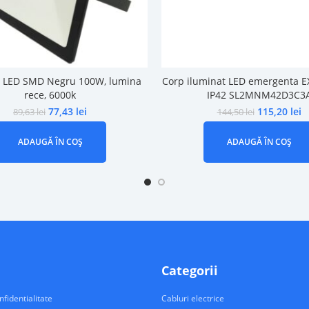
r LED SMD Negru 100W, lumina
Corp iluminat LED emergenta 
rece, 6000k
IP42 SL2MNM42D3C3
77,43
lei
115,20
lei
89,63
lei
144,50
lei
ADAUGĂ ÎN COȘ
ADAUGĂ ÎN COȘ
Categorii
nfidentialitate
Cabluri electrice