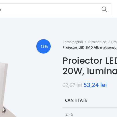
Prima pagină
Iluminat led
Pro
-15%
Proiector LED SMD Alb mat senzor
Proiector L
20W, lumina
53,24
lei
62,67
lei
CANTITATE
2 - 5