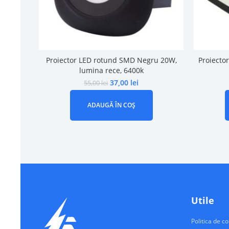
Proiector LED rotund SMD Negru 20W,
Proiecto
lumina rece, 6400k
37,00
lei
55,00
lei
ADAUGĂ ÎN COȘ
Utile
Politica de co