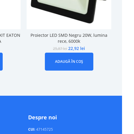
EXIT EATON
Proiector LED SMD Negru 20W, lumina
Proiec
A
rece, 6000k
22,92
lei
25,87
lei
ADAUGĂ ÎN COȘ
Despre noi
CUI
: 47145725