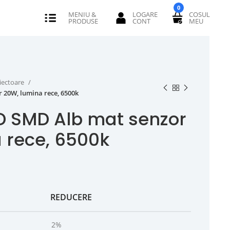
0
iectoare
 20W, lumina rece, 6500k
ED SMD Alb mat senzor
 rece, 6500k
REDUCERE
2%