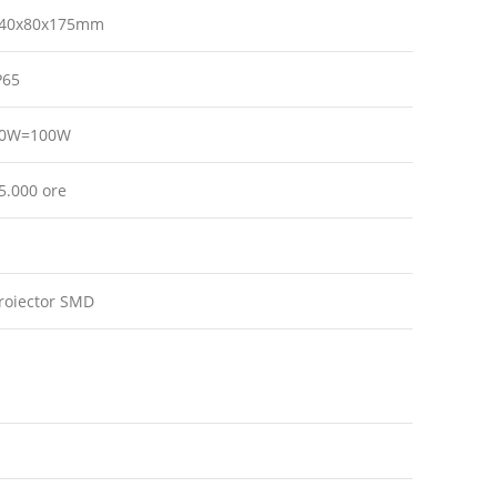
40x80x175mm
P65
0W=100W
5.000 ore
roiector SMD