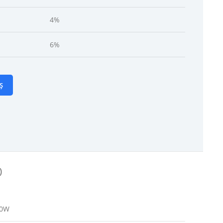
4%
6%
Ș
)
0W