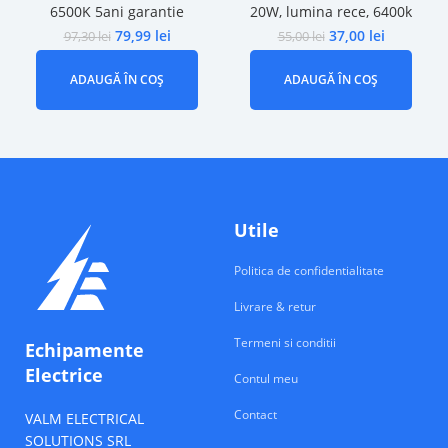
6500K 5ani garantie
20W, lumina rece, 6400k
79,99
lei
37,00
lei
97,30
lei
55,00
lei
ADAUGĂ ÎN COȘ
ADAUGĂ ÎN COȘ
Utile
Politica de confidentialitate
Livrare & retur
Termeni si conditii
Echipamente
Electrice
Contul meu
Contact
VALM ELECTRICAL
SOLUTIONS SRL