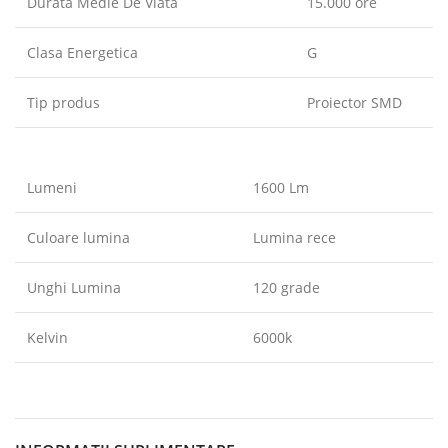
Durata Medie De Viata
15.000 ore
Clasa Energetica
G
Tip produs
Proiector SMD
Lumeni
1600 Lm
Culoare lumina
Lumina rece
Unghi Lumina
120 grade
Kelvin
6000k