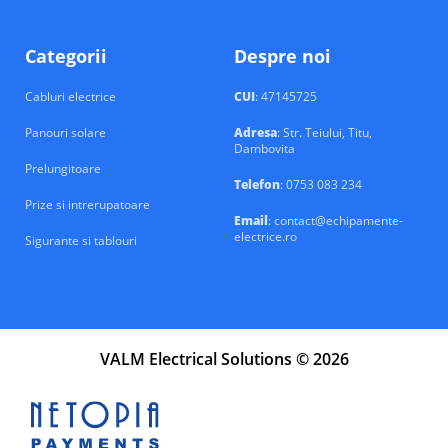
Categorii
Despre noi
Cabluri electrice
CUI
: 47145725
Panouri solare
Adresa
: Str. Teiului, Titu,
Dambovita
Prelungitoare
Telefon
: 0753 083 234
Prize si intrerupatoare
Email
: contact@echipamente-
electrice.ro
Sigurante si tablouri
VALM Electrical Solutions © 2026