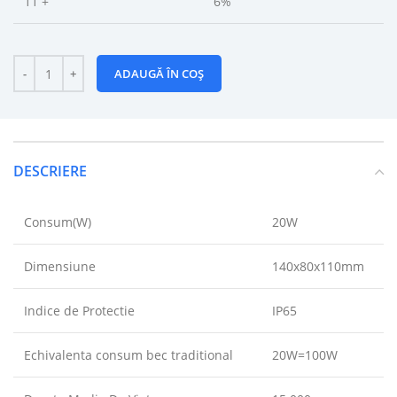
11 +
6%
ADAUGĂ ÎN COȘ
DESCRIERE
Consum(W)
20W
Dimensiune
140x80x110mm
Indice de Protectie
IP65
Echivalenta consum bec traditional
20W=100W