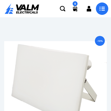
0
-18%