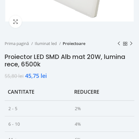
Click to enlarge
Prima pagină
Iluminat led
Proiectoare
Proiector LED SMD Alb mat 20W, lumina
rece, 6500k
45,75
lei
55,80
lei
CANTITATE
REDUCERE
2 - 5
2%
6 - 10
4%