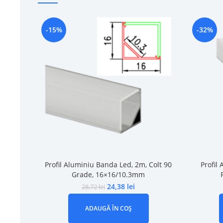
-15%
-32%
Profil Aluminiu Banda Led, 2m, Colt 90
Profil
Grade, 16×16/10.3mm
24,38
lei
28,72
lei
ADAUGĂ ÎN COȘ