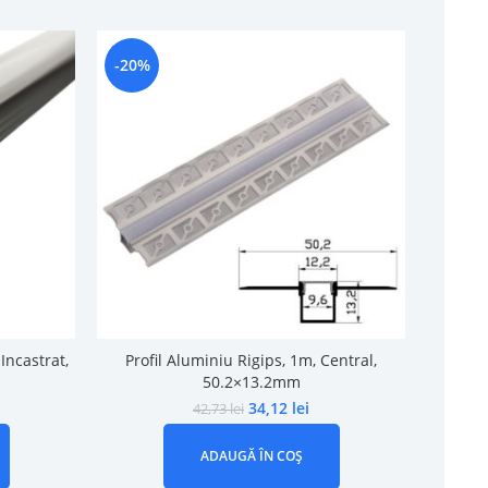
-20%
-16%
Incastrat,
Profil Aluminiu Rigips, 1m, Central,
Profil
50.2×13.2mm
34,12
lei
42,73
lei
ADAUGĂ ÎN COȘ