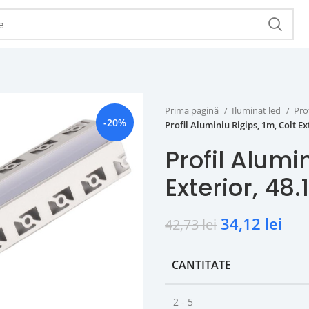
Prima pagină
Iluminat led
Pro
-20%
Profil Aluminiu Rigips, 1m, Colt E
Profil Alumin
Exterior, 4
34,12
lei
42,73
lei
CANTITATE
2 - 5