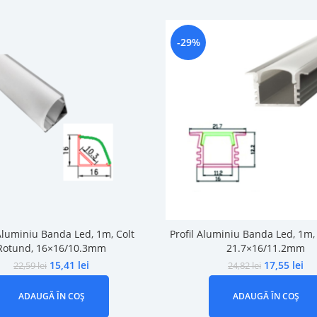
-29%
 Aluminiu Banda Led, 1m, Colt
Profil Aluminiu Banda Led, 1m, 
Rotund, 16×16/10.3mm
21.7×16/11.2mm
15,41
lei
17,55
lei
22,59
lei
24,82
lei
ADAUGĂ ÎN COȘ
ADAUGĂ ÎN COȘ