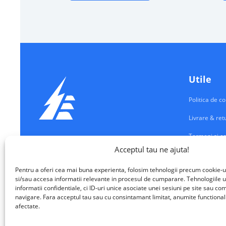
Utile
Politica de co
Livrare & ret
Termeni si co
Echipamente Electrice
Acceptul tau ne ajuta!
Contul meu
VALM ELECTRICAL SOLUTIONS SRL
Pentru a oferi cea mai buna experienta, folosim tehnologii precum cookie-u
Contact
si/sau accesa informatii relevante in procesul de cumparare. Tehnologiile u
informatii confidentiale, ci ID-uri unice asociate unei sesiuni pe site sau 
navigare. Fara acceptul tau sau cu consintamant limitat, anumite functionalita
afectate.