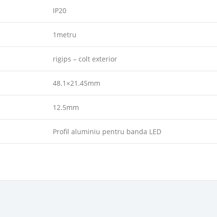
IP20
1metru
rigips – colt exterior
48.1×21.45mm
12.5mm
Profil aluminiu pentru banda LED