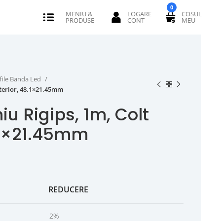
0
file Banda Led
xterior, 48.1×21.45mm
iu Rigips, 1m, Colt
8.1×21.45mm
REDUCERE
2%