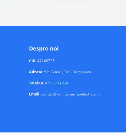
Despre noi
CUI
: 47145725
Adresa
: Str. Teiului, Titu, Dambovita
Telefon
: 0753 083 234
Email
: contact@echipamente-electrice.ro