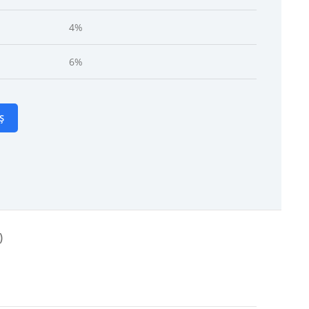
4%
6%
Ș
)