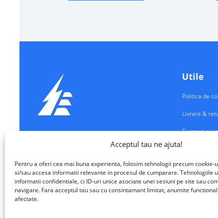
Utile
Politica de co
Livrare & ret
Termeni si co
Echipamente Electrice
Acceptul tau ne ajuta!
Contul meu
VALM ELECTRICAL SOLUTIONS SRL
Pentru a oferi cea mai buna experienta, folosim tehnologii precum cookie-u
Contact
si/sau accesa informatii relevante in procesul de cumparare. Tehnologiile u
informatii confidentiale, ci ID-uri unice asociate unei sesiuni pe site sau 
navigare. Fara acceptul tau sau cu consintamant limitat, anumite functionalita
afectate.