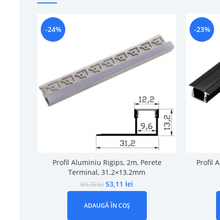
-24%
-23%
Profil Aluminiu Rigips, 2m, Perete
Profil 
Terminal, 31.2×13.2mm
53,11
lei
69,76
lei
ADAUGĂ ÎN COȘ