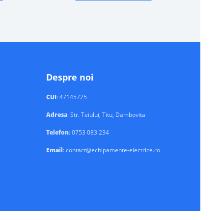
Despre noi
CUI
: 47145725
Adresa
: Str. Teiului, Titu, Dambovita
Telefon
: 0753 083 234
Email
: contact@echipamente-electrice.ro