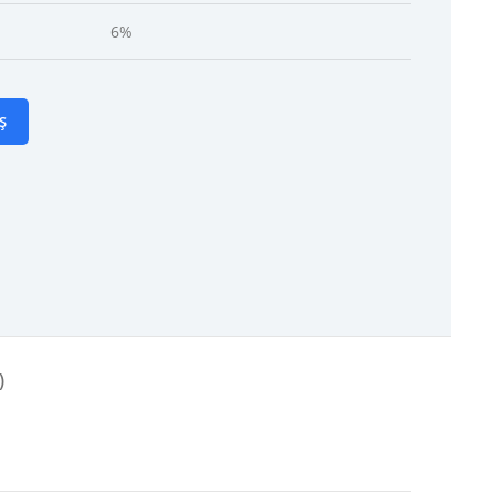
6%
Ș
)