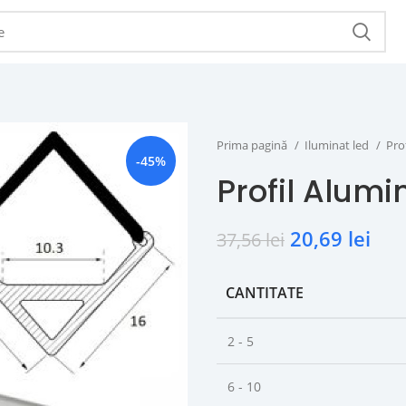
Prima pagină
Iluminat led
Pro
-45%
Profil Alumi
20,69
lei
37,56
lei
CANTITATE
2 - 5
6 - 10