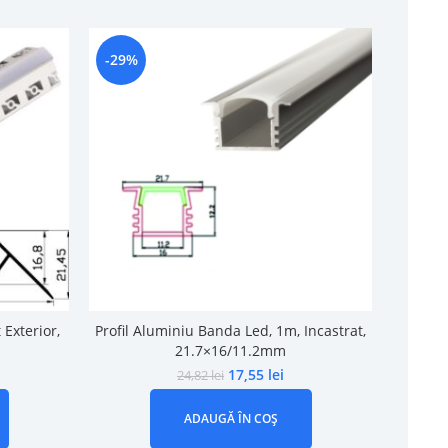
-29%
-9%
 Exterior,
Profil Aluminiu Banda Led, 1m, Incastrat,
Profil 
21.7×16/11.2mm
17,55
lei
24,82
lei
ADAUGĂ ÎN COȘ