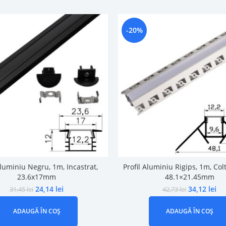
-20%
Aluminiu Negru, 1m, Incastrat,
Profil Aluminiu Rigips, 1m, Colt
23.6x17mm
48.1×21.45mm
24,14
lei
34,12
lei
31,45
lei
42,73
lei
ADAUGĂ ÎN COȘ
ADAUGĂ ÎN COȘ