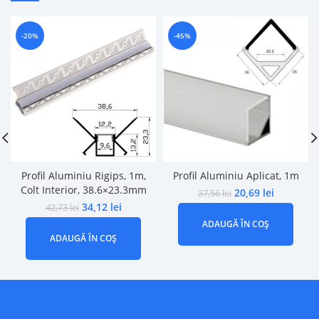
-20%
-45%
Profil Aluminiu Rigips, 1m,
Profil Aluminiu Aplicat, 1m
Colt Interior, 38.6×23.3mm
20,69
lei
37,56
lei
34,12
lei
42,73
lei
ADAUGĂ ÎN COȘ
ADAUGĂ ÎN COȘ