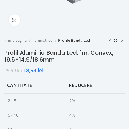
Click to enlarge
Prima pagină
Iluminat led
Profile Banda Led
Profil Aluminiu Banda Led, 1m, Convex,
19.5×14.9/18.6mm
18,93
lei
25,99
lei
CANTITATE
REDUCERE
2 - 5
2%
6 - 10
4%