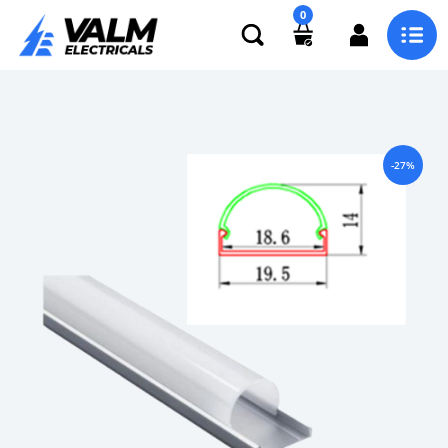
0
-27%