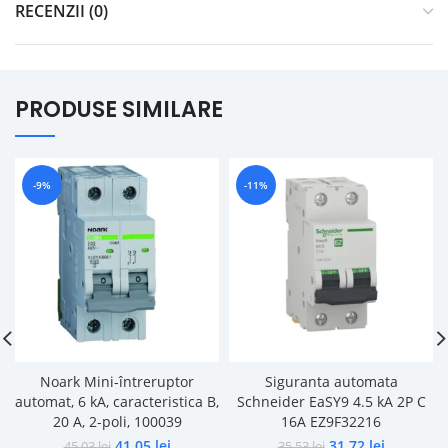
RECENZII (0)
PRODUSE SIMILARE
-9%
-11%
Noark Mini-întreruptor
Siguranta automata
automat, 6 kA, caracteristica B,
Schneider EaSY9 4.5 kA 2P C
20 A, 2-poli, 100039
16A EZ9F32216
41,05
lei
31,72
lei
45,03
lei
35,53
lei