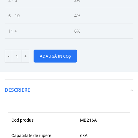
2 - 5
2%
6 - 10
4%
11 +
6%
ADAUGĂ ÎN COȘ
DESCRIERE
Cod produs
MB216A
Capacitate de rupere
6kA