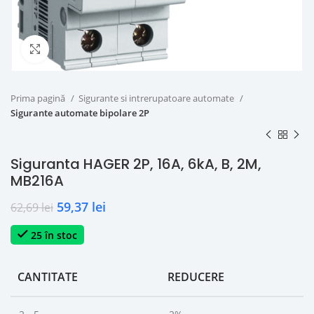
Click to enlarge
Prima pagină
Sigurante si intrerupatoare automate
Sigurante automate bipolare 2P
Siguranta HAGER 2P, 16A, 6kA, B, 2M,
MB216A
59,37
lei
62,69
lei
25 în stoc
CANTITATE
REDUCERE