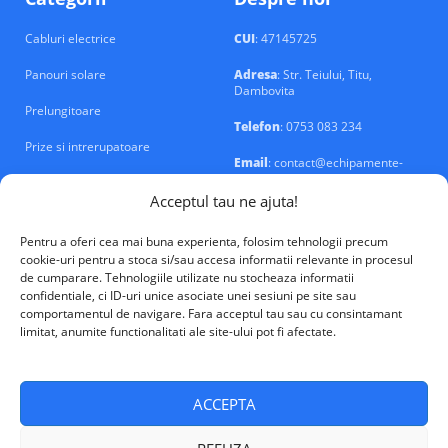
Cabluri electrice
CUI
: 47145725
Panouri solare
Adresa
: Str. Teiului, Titu,
Dambovita
Prelungitoare
Telefon
: 0753 083 234
Prize si intrerupatoare
Email
: contact@echipamente-
electrice.ro
Sigurante si tablouri
Acceptul tau ne ajuta!
Pentru a oferi cea mai buna experienta, folosim tehnologii precum
cookie-uri pentru a stoca si/sau accesa informatii relevante in procesul
de cumparare. Tehnologiile utilizate nu stocheaza informatii
confidentiale, ci ID-uri unice asociate unei sesiuni pe site sau
VALM Electrical Solutions © 2026
comportamentul de navigare. Fara acceptul tau sau cu consintamant
limitat, anumite functionalitati ale site-ului pot fi afectate.
ACCEPTA