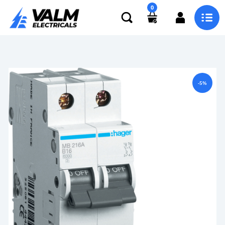
0
-5%