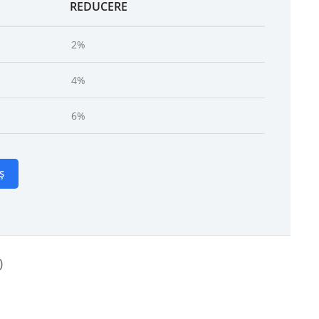
REDUCERE
2%
4%
6%
Ș
)