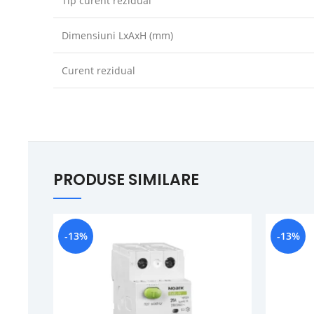
Tip curent rezidual
Dimensiuni LxAxH (mm)
Curent rezidual
PRODUSE SIMILARE
-13%
-13%