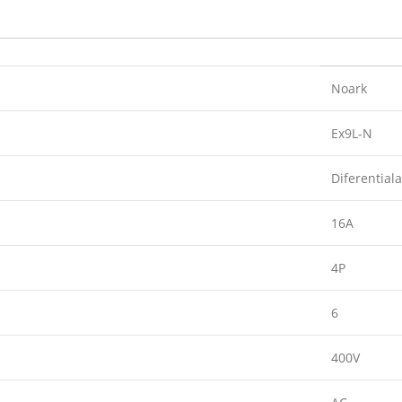
Noark
Ex9L-N
Diferential
16A
4P
6
400V