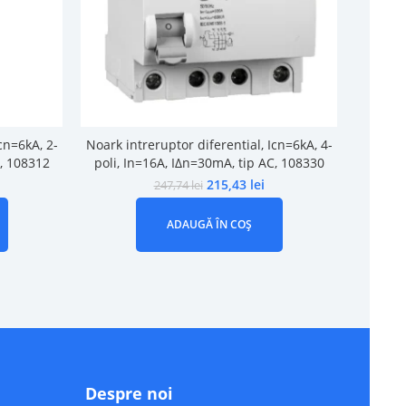
cn=6kA, 2-
Noark intreruptor diferential, Icn=6kA, 4-
Noark i
C, 108312
poli, In=16A, IΔn=30mA, tip AC, 108330
poli, 
215,43
lei
247,74
lei
ADAUGĂ ÎN COȘ
Despre noi