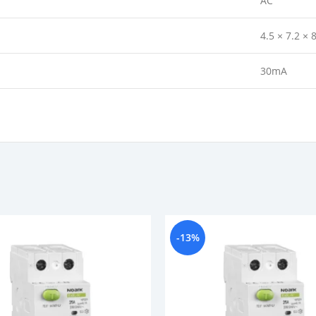
AC
4.5 × 7.2 × 
30mA
-13%