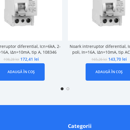
reruptor diferential, Icn=6kA, 2-
Noark intreruptor diferential, I
n=16A, IΔn=10mA, tip A, 108346
poli, In=16A, IΔn=10mA, tip A
172,41
lei
143,70
lei
198,28
lei
165,26
lei
ADAUGĂ ÎN COȘ
ADAUGĂ ÎN COȘ
Categorii