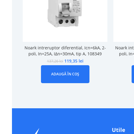
Noark intreruptor diferential, Icn=6kA, 2-
Noark int
poli, In=25A, IΔn=30mA, tip A, 108349
poli, I
119,35
lei
137,26
lei
ADAUGĂ ÎN COȘ
Utile