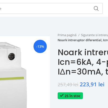
Prima pagină
Sigurante si intr
Noark intreruptor diferential, Icn
-13%
Noark intrer
Icn=6kA, 4-p
IΔn=30mA, t
223,91
lei
257,49
lei
25 în stoc