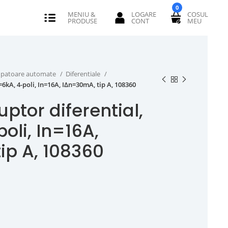
0
erupatoare automate
Diferentiale
=6kA, 4-poli, In=16A, IΔn=30mA, tip A, 108360
uptor diferential,
oli, In=16A,
ip A, 108360