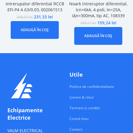
Intrerupator diferential RCCB
Noark intreruptor diferential,
EFI-P4 A 63/0.03, 002061513
Icn=6kA, 4-poli, In=25A,
IΔn=300mA, tip AC, 108339
231,33
lei
266,03
lei
159,24
lei
183,11
lei
ADAUGĂ ÎN COȘ
ADAUGĂ ÎN COȘ
Utile
Politica de confidentialitate
Livrare & retur
Termeni si conditii
Echipamente
Electrice
Contul meu
Contact
VALM ELECTRICAL