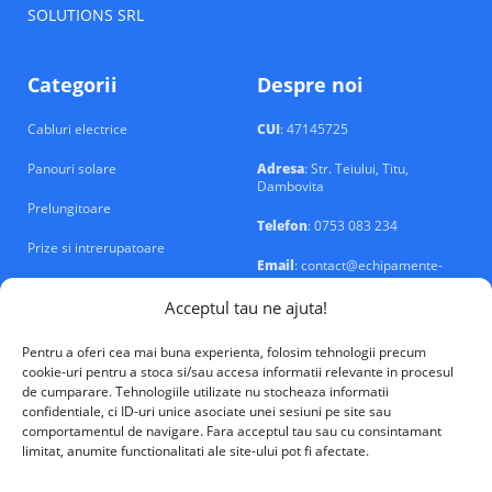
SOLUTIONS SRL
Categorii
Despre noi
Cabluri electrice
CUI
: 47145725
Panouri solare
Adresa
: Str. Teiului, Titu,
Dambovita
Prelungitoare
Telefon
: 0753 083 234
Prize si intrerupatoare
Email
: contact@echipamente-
electrice.ro
Sigurante si tablouri
Acceptul tau ne ajuta!
Pentru a oferi cea mai buna experienta, folosim tehnologii precum
cookie-uri pentru a stoca si/sau accesa informatii relevante in procesul
de cumparare. Tehnologiile utilizate nu stocheaza informatii
confidentiale, ci ID-uri unice asociate unei sesiuni pe site sau
VALM Electrical Solutions © 2026
comportamentul de navigare. Fara acceptul tau sau cu consintamant
limitat, anumite functionalitati ale site-ului pot fi afectate.