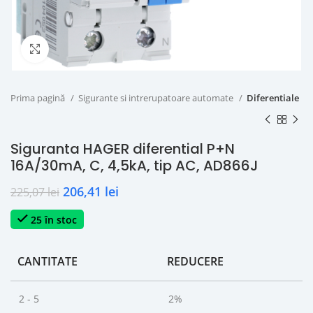
Click to enlarge
Prima pagină
Sigurante si intrerupatoare automate
Diferentiale
Siguranta HAGER diferential P+N
16A/30mA, C, 4,5kA, tip AC, AD866J
206,41
lei
225,07
lei
25 în stoc
CANTITATE
REDUCERE
2 - 5
2%