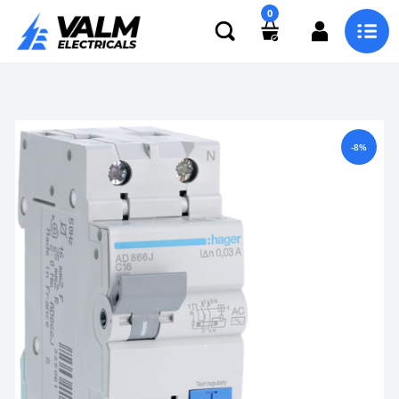
0
-8%