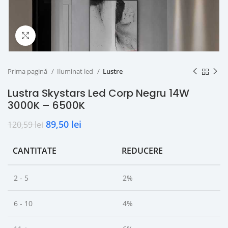
Click to enlarge
Prima pagină
Iluminat led
Lustre
Lustra Skystars Led Corp Negru 14W
3000K – 6500K
89,50
lei
120,59
lei
CANTITATE
REDUCERE
2 - 5
2%
6 - 10
4%