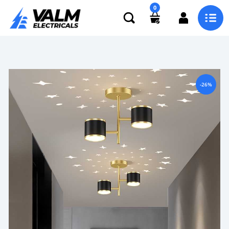
0
-26%