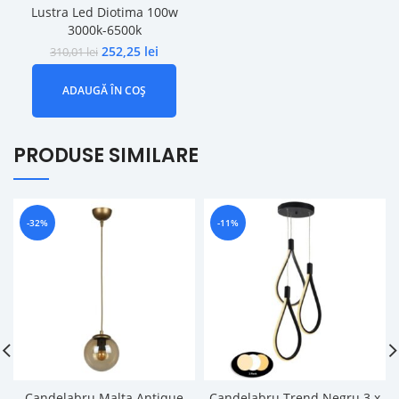
Lustra Led Diotima 100w
3000k-6500k
252,25
lei
310,01
lei
ADAUGĂ ÎN COȘ
PRODUSE SIMILARE
-32%
-11%
Candelabru Malta Antique
Candelabru Trend Negru 3 x