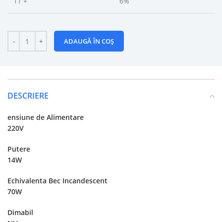
11 +
6%
ADAUGĂ ÎN COȘ
DESCRIERE
ensiune de Alimentare
220V
Putere
14W
Echivalenta Bec Incandescent
70W
Dimabil