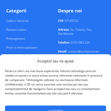
Categorii
Despre noi
Cabluri electrice
CUI
: 47145725
Panouri solare
Adresa
: Str. Teiului, Titu,
Dambovita
Prelungitoare
Telefon
: 0753 083 234
Prize si intrerupatoare
Email
: contact@echipamente-
electrice.ro
Sigurante si tablouri
Acceptul tau ne ajuta!
Pentru a oferi cea mai buna experienta, folosim tehnologii precum
cookie-uri pentru a stoca si/sau accesa informatii relevante in procesul
de cumparare. Tehnologiile utilizate nu stocheaza informatii
confidentiale, ci ID-uri unice asociate unei sesiuni pe site sau
VALM Electrical Solutions © 2026
comportamentul de navigare. Fara acceptul tau sau cu consintamant
limitat, anumite functionalitati ale site-ului pot fi afectate.