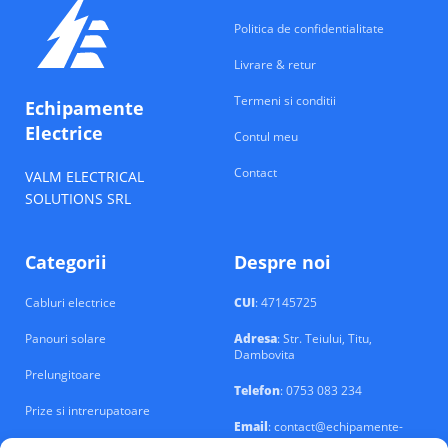
Politica de confidentialitate
Livrare & retur
Termeni si conditii
Echipamente
Electrice
Contul meu
Contact
VALM ELECTRICAL
SOLUTIONS SRL
Categorii
Despre noi
Cabluri electrice
CUI
: 47145725
Panouri solare
Adresa
: Str. Teiului, Titu,
Dambovita
Prelungitoare
Telefon
: 0753 083 234
Prize si intrerupatoare
Email
: contact@echipamente-
electrice.ro
Sigurante si tablouri