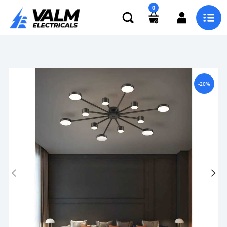
0
-20%