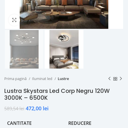
Click to enlarge
Prima pagină
Iluminat led
Lustre
Lustra Skystars Led Corp Negru 120W
3000K – 6500K
472,00
lei
589,54
lei
CANTITATE
REDUCERE