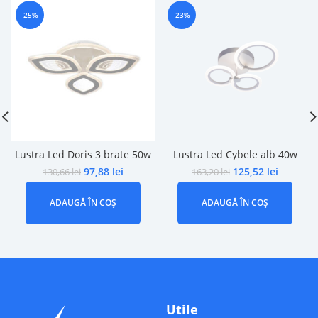
-25%
-23%
Lustra Led Doris 3 brate 50w
Lustra Led Cybele alb 40w
97,88
lei
125,52
lei
130,66
lei
163,20
lei
ADAUGĂ ÎN COȘ
ADAUGĂ ÎN COȘ
Utile