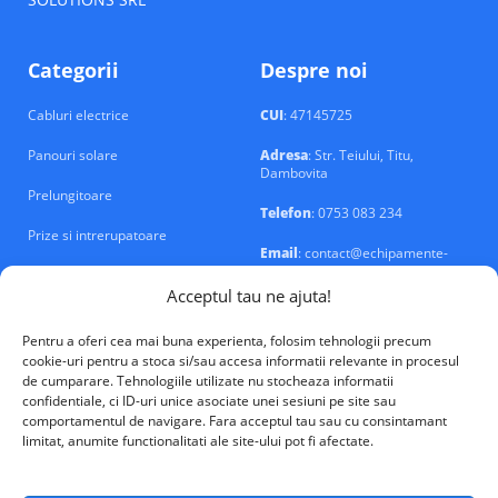
Categorii
Despre noi
Cabluri electrice
CUI
: 47145725
Panouri solare
Adresa
: Str. Teiului, Titu,
Dambovita
Prelungitoare
Telefon
: 0753 083 234
Prize si intrerupatoare
Email
: contact@echipamente-
electrice.ro
Sigurante si tablouri
Acceptul tau ne ajuta!
Pentru a oferi cea mai buna experienta, folosim tehnologii precum
cookie-uri pentru a stoca si/sau accesa informatii relevante in procesul
de cumparare. Tehnologiile utilizate nu stocheaza informatii
confidentiale, ci ID-uri unice asociate unei sesiuni pe site sau
VALM Electrical Solutions © 2026
comportamentul de navigare. Fara acceptul tau sau cu consintamant
limitat, anumite functionalitati ale site-ului pot fi afectate.