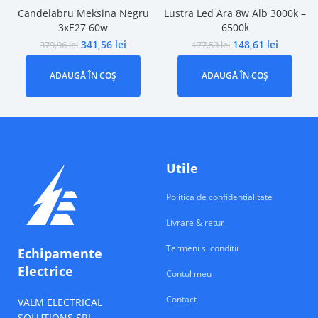
Candelabru Meksina Negru
Lustra Led Ara 8w Alb 3000k –
3xE27 60w
6500k
341,56
lei
148,61
lei
379,96
lei
177,53
lei
ADAUGĂ ÎN COȘ
ADAUGĂ ÎN COȘ
Utile
Politica de confidentialitate
Livrare & retur
Termeni si conditii
Echipamente
Electrice
Contul meu
Contact
VALM ELECTRICAL
SOLUTIONS SRL