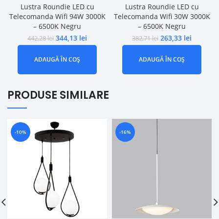
Lustra Roundie LED cu
Lustra Roundie LED cu
Telecomanda Wifi 94W 3000K
Telecomanda Wifi 30W 3000K
– 6500K Negru
– 6500K Negru
344,13
lei
263,33
lei
442,28
lei
382,71
lei
ADAUGĂ ÎN COȘ
ADAUGĂ ÎN COȘ
PRODUSE SIMILARE
-10%
-16%