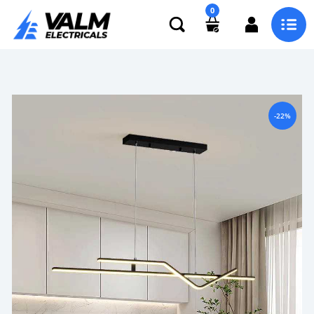
0
-22%