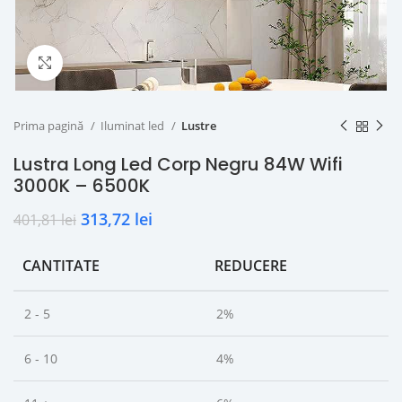
Click to enlarge
Prima pagină
Iluminat led
Lustre
Lustra Long Led Corp Negru 84W Wifi
3000K – 6500K
313,72
lei
401,81
lei
CANTITATE
REDUCERE
2 - 5
2%
6 - 10
4%