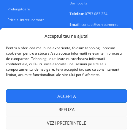
Dambovita
Prelungitoare
Telefon
: 0753 083 234
Prize si intrerupatoare
Email
: contact@echipamente-
electrice.ro
Sigurante si tablouri
Acceptul tau ne ajuta!
Pentru a oferi cea mai buna experienta, folosim tehnologii precum
cookie-uri pentru a stoca si/sau accesa informatii relevante in procesul
de cumparare. Tehnologiile utilizate nu stocheaza informatii
confidentiale, ci ID-uri unice asociate unei sesiuni pe site sau
VALM Electrical Solutions © 2026
comportamentul de navigare. Fara acceptul tau sau cu consintamant
limitat, anumite functionalitati ale site-ului pot fi afectate.
ACCEPTA
REFUZA
VEZI PREFERINTELE