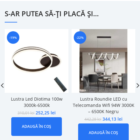
S-AR PUTEA SĂ-ȚI PLACĂ ȘI…
-19%
-22%
Lustra Led Diotima 100w
Lustra Roundie LED cu
3000k-6500k
Telecomanda Wifi 94W 3000K
– 6500K Negru
252,25
lei
310,01
lei
344,13
lei
442,28
lei
ADAUGĂ ÎN COȘ
ADAUGĂ ÎN COȘ