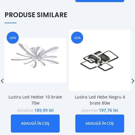
PRODUSE SIMILARE
-26%
-22%
Lustra Led Hektor 10 brate
Lustra Led Hebe Negru 4
70w
brate 80w
189,99
lei
197,76
lei
257,25
lei
253,11
lei
ADAUGĂ ÎN COȘ
ADAUGĂ ÎN COȘ