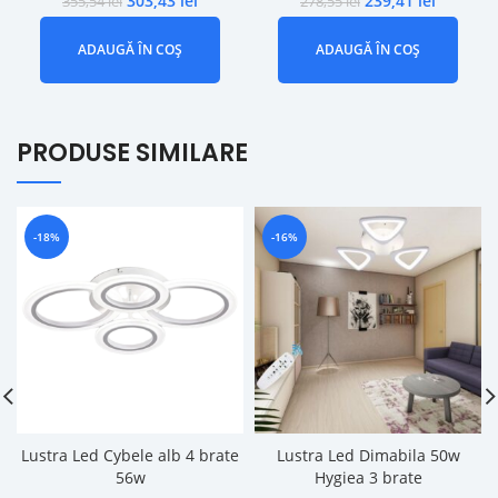
303,43
lei
239,41
lei
355,54
lei
278,55
lei
ADAUGĂ ÎN COȘ
ADAUGĂ ÎN COȘ
PRODUSE SIMILARE
-18%
-16%
Lustra Led Cybele alb 4 brate
Lustra Led Dimabila 50w
56w
Hygiea 3 brate