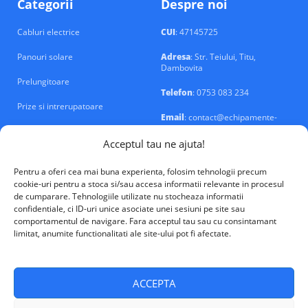
Categorii
Despre noi
Cabluri electrice
CUI
: 47145725
Panouri solare
Adresa
: Str. Teiului, Titu,
Dambovita
Prelungitoare
Telefon
: 0753 083 234
Prize si intrerupatoare
Email
: contact@echipamente-
electrice.ro
Sigurante si tablouri
Acceptul tau ne ajuta!
Pentru a oferi cea mai buna experienta, folosim tehnologii precum
cookie-uri pentru a stoca si/sau accesa informatii relevante in procesul
de cumparare. Tehnologiile utilizate nu stocheaza informatii
confidentiale, ci ID-uri unice asociate unei sesiuni pe site sau
VALM Electrical Solutions © 2026
comportamentul de navigare. Fara acceptul tau sau cu consintamant
limitat, anumite functionalitati ale site-ului pot fi afectate.
ACCEPTA