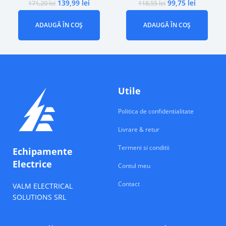
139,99
lei
99,75
lei
171,20
lei
118,55
lei
ADAUGĂ ÎN COȘ
ADAUGĂ ÎN COȘ
Utile
Politica de confidentialitate
Livrare & retur
Termeni si conditii
Echipamente
Electrice
Contul meu
Contact
VALM ELECTRICAL
SOLUTIONS SRL